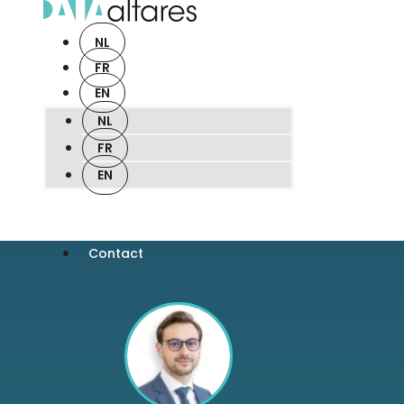
NL
FR
EN
NL
FR
EN
Contact