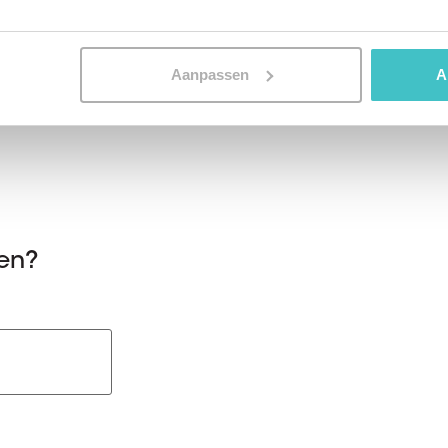
Aanpassen
A
ken?