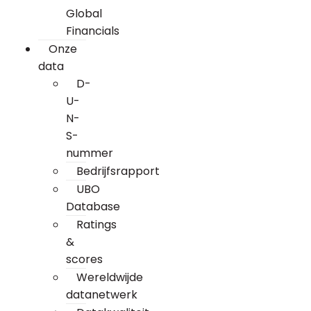
Global
Financials
Onze
data
D-
U-
N-
S-
nummer
Bedrijfsrapport
UBO
Database
Ratings
&
scores
Wereldwijde
datanetwerk