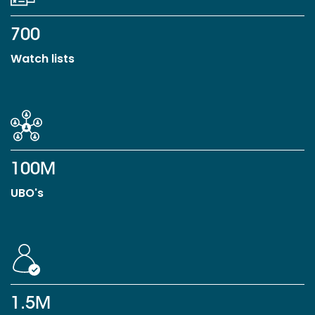
700
Watch lists
100M
UBO's
1.5M