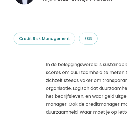
D&B ESG Platform
Supplier Risk Intelligence
Ecovadis & indueD
D&B Finance Analytics
API
API
Alles over ESG Insights
Credit Risk Management
ESG
Alles over Supply & ESG
Intelligence
In de beleggingswereld is sustainab
scores om duurzaamheid te meten zi
zichzelf steeds vaker om transparan
organisatie. Logisch dat duurzaamhei
het bedrijfsleven, en waar geld uitg
manager. Ook de creditmanager mo
duurzaamheid. Waar moet je op let