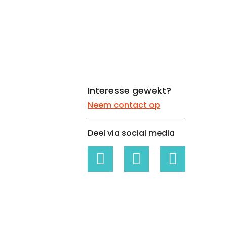
Whitepapers over Master Data,
Een unieke code voor elke
Risk Management en meer
organisatie
Interesse gewekt?
Neem contact op
Deel via social media