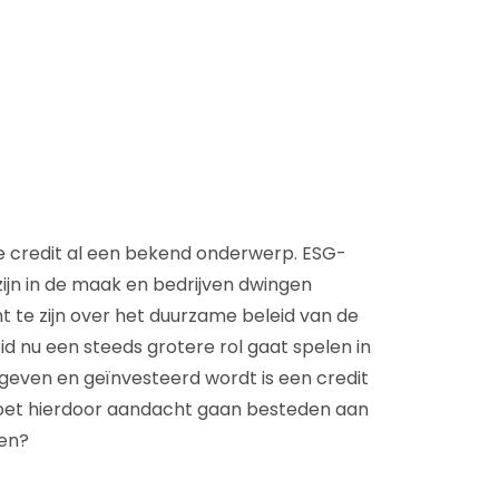
D&B Direct+ Data Blocks
Altares D&S Platform
Business Add-On voor SAP
Alles over API & Integraties
le credit al een bekend onderwerp. ESG-
jn in de maak en bedrijven dwingen
t te zijn over het duurzame beleid van de
d nu een steeds grotere rol gaat spelen in
egeven en geïnvesteerd wordt is een credit
et hierdoor aandacht gaan besteden aan
ten?