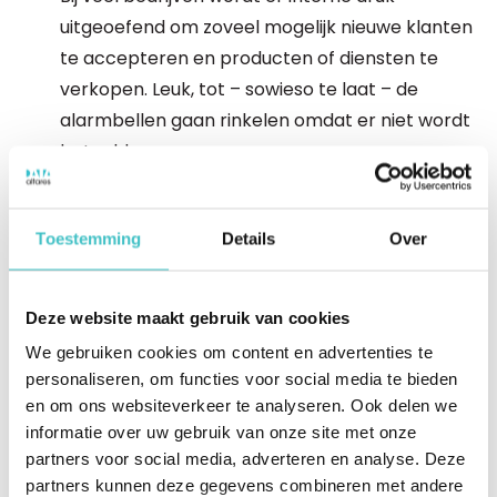
uitgeoefend om zoveel mogelijk nieuwe klanten
te accepteren en producten of diensten te
verkopen. Leuk, tot – sowieso te laat – de
alarmbellen gaan rinkelen omdat er niet wordt
betaald.
Commerciële kansen én minder
risico’s
Toestemming
Details
Over
Familieverbanden kunnen risico’s opleveren,
maar ook kansen bieden. Denk aan een
Deze website maakt gebruik van cookies
moederbedrijf dat een
We gebruiken cookies om content en advertenties te
aansprakelijkheidsverklaring heeft afgegeven.
personaliseren, om functies voor social media te bieden
en om ons websiteverkeer te analyseren. Ook delen we
informatie over uw gebruik van onze site met onze
partners voor social media, adverteren en analyse. Deze
Download Whitepaper
partners kunnen deze gegevens combineren met andere