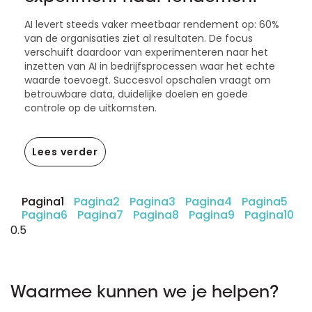
AI levert steeds vaker meetbaar rendement op: 60%
van de organisaties ziet al resultaten. De focus
verschuift daardoor van experimenteren naar het
inzetten van AI in bedrijfsprocessen waar het echte
waarde toevoegt. Succesvol opschalen vraagt om
betrouwbare data, duidelijke doelen en goede
controle op de uitkomsten.
Lees verder
Pagina
1
Pagina
2
Pagina
3
Pagina
4
Pagina
5
Pagina
6
Pagina
7
Pagina
8
Pagina
9
Pagina
10
Waarmee kunnen we je helpen?