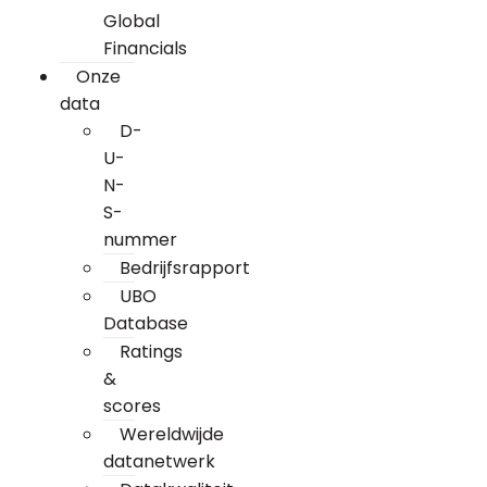
Global
Financials
Onze
data
D-
U-
N-
S-
nummer
Bedrijfsrapport
UBO
Database
Ratings
&
scores
Wereldwijde
datanetwerk