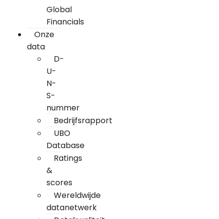
Global
Financials
Onze
data
D-
U-
N-
S-
nummer
Bedrijfsrapport
UBO
Database
Ratings
&
scores
Wereldwijde
datanetwerk