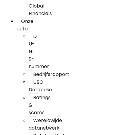
Global
Financials
Onze
data
D-
U-
N-
S-
nummer
Bedrijfsrapport
UBO
Database
Ratings
&
scores
Wereldwijde
datanetwerk