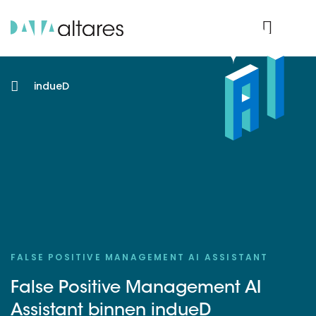
Product Login
indueD
FALSE POSITIVE MANAGEMENT AI ASSISTANT
False Positive Management AI
Assistant binnen indueD