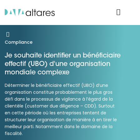
Nos données
Connexion Produit
Compliance
Je souhaite identifier un bénéficiaire
effectif (UBO) d'une organisation
mondiale complexe
Déterminer le bénéficiaire effectif (UBO) d’une
organisation constitue probablement le plus gros
défi dans le processus de vigilance à l’égard de la
clientèle (customer due diligence – CDD). Surtout
en cette période où les entreprises tentent de
structurer leur organisation de manière à en tirer le
meilleur parti. Notamment dans le domaine de la
fiscalité.