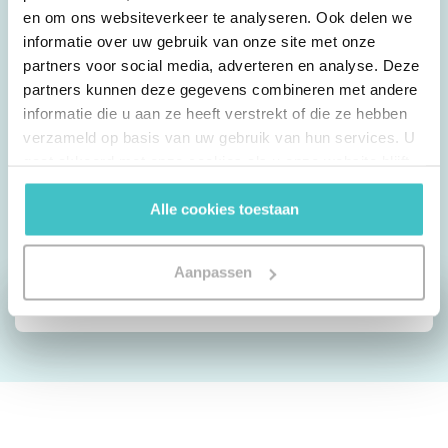
possibilités qui s’offrent à vous selon votre
en om ons websiteverkeer te analyseren. Ook delen we
informatie over uw gebruik van onze site met onze
situation.
partners voor social media, adverteren en analyse. Deze
partners kunnen deze gegevens combineren met andere
informatie die u aan ze heeft verstrekt of die ze hebben
Recevez une réponse rapide sur les
verzameld op basis van uw gebruik van hun services. U
possibilités pour votre portefeuille.
gaat akkoord met onze cookies als u onze website blijft
gebruiken.
Alle cookies toestaan
Gratuit et sans engagement. Sans obligation.
Aanpassen