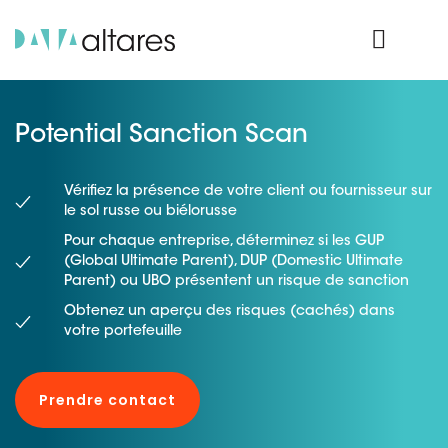
Nos données
Connexion Produit
Potential Sanction Scan
Vérifiez la présence de votre client ou fournisseur sur
le sol russe ou biélorusse
Pour chaque entreprise, déterminez si les GUP
(Global Ultimate Parent), DUP (Domestic Ultimate
Parent) ou UBO présentent un risque de sanction
Obtenez un aperçu des risques (cachés) dans
votre portefeuille
Prendre contact