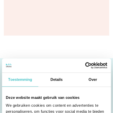
Vous souhaitez d’abord vous
Toestemming
Details
Over
entretenir avec un spécialiste ?
Deze website maakt gebruik van cookies
We gebruiken cookies om content en advertenties te
Abordez avec un spécialiste d’Altares les
personaliseren, om functies voor social media te bieden