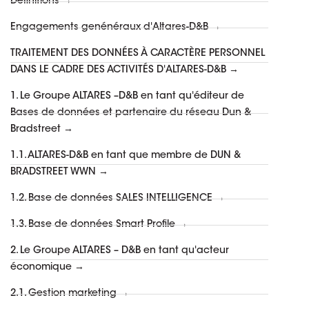
Définitions →
Engagements genénéraux d'Altares-D&B →
TRAITEMENT DES DONNÉES À CARACTÈRE PERSONNEL
DANS LE CADRE DES ACTIVITÉS D'ALTARES-D&B →
1. Le Groupe ALTARES –D&B en tant qu'éditeur de
Bases de données et partenaire du réseau Dun &
Bradstreet →
1.1. ALTARES-D&B en tant que membre de DUN &
BRADSTREET WWN →
1.2. Base de données SALES INTELLIGENCE →
1.3. Base de données Smart Profile →
2. Le Groupe ALTARES – D&B en tant qu'acteur
économique →
2.1. Gestion marketing →