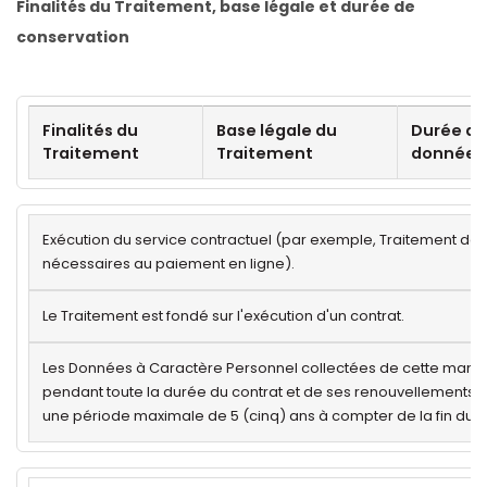
Finalités du Traitement, base légale et durée de
conservation
Finalités du
Base légale du
Durée de
Traitement
Traitement
données
Exécution du service contractuel (par exemple, Traitement d
nécessaires au paiement en ligne).
Le Traitement est fondé sur l'exécution d'un contrat.
Les Données à Caractère Personnel collectées de cette mani
pendant toute la durée du contrat et de ses renouvellements é
une période maximale de 5 (cinq) ans à compter de la fin du c