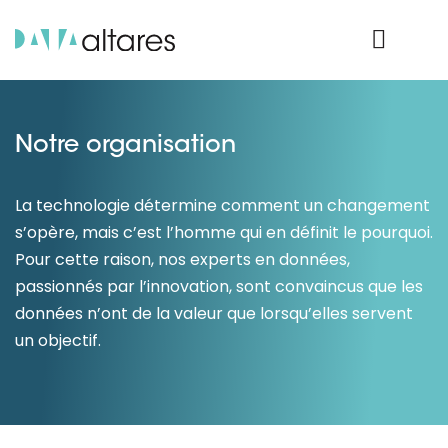
Nos données
Connexion Produit
Notre organisation
La technologie détermine comment un changement
s’opère, mais c’est l’homme qui en définit le pourquoi.
Pour cette raison, nos experts en données,
passionnés par l’innovation, sont convaincus que les
données n’ont de la valeur que lorsqu’elles servent
un objectif.