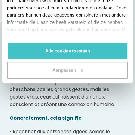
informatie over uw gebruik van onze site met onze
partners voor social media, adverteren en analyse. Deze
partners kunnen deze gegevens combineren met andere
informatie die u aan ze heeft verstrekt of die ze hebben
verzameld op basis van uw gebruik van hun services. U
gaat akkoord met onze cookies als u onze website blijft
AltaCares
est notre façon de redonner, avec
gebruiken.
empathie, engagement et sincérité. Chez
Alle cookies toestaan
Altares, chacun dispose de 16 heures par an
pour s’engager dans des actions bénévoles.
Aanpassen
Souvent, nous choisissons d’aider des personnes
qui ont besoin d’un petit coup de pouce. Nous ne
cherchons pas les grands gestes, mais les
gestes vrais, ceux qui naissent d’un choix
conscient et créent une connexion humaine.
Concrètement, cela signifie :
• Redonner aux personnes âgées isolées le