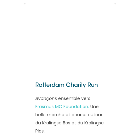
Rotterdam Charity Run
B
Avançons
ensemble vers
A
Erasmus MC Foundation.
Une
c
belle marche et course autour
po
du Kralingse Bos et du Kralingse
si
Plas.
ge