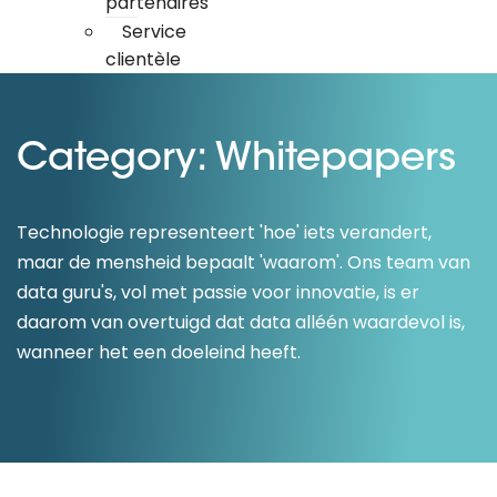
partenaires
Service
clientèle
Category: Whitepapers
Technologie representeert 'hoe' iets verandert,
maar de mensheid bepaalt 'waarom'. Ons team van
data guru's, vol met passie voor innovatie, is er
daarom van overtuigd dat data alléén waardevol is,
wanneer het een doeleind heeft.