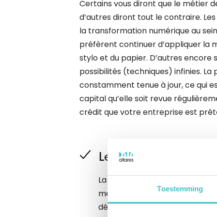
Certains vous diront que le métier 
d’autres diront tout le contraire. L
la transformation numérique au sein 
préfèrent continuer d’appliquer la m
stylo et du papier. D’autres encore
possibilités (techniques) infinies. La
constamment tenue à jour, ce qui est
capital qu’elle soit revue régulièr
crédit que votre entreprise est prête
Les bases d’une poli
La Credit Research Foundation,
Toestemming
meilleures pratiques au service d
définition d’une politique de c