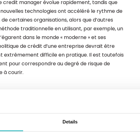
de credit manager évolue rapidement, tandis que
es nouvelles technologies ont accéléré le rythme de
de certaines organisations, alors que d’autres
éthode traditionnelle en utilisant, par exemple, un
 s’égarent dans le monde « moderne » et ses
 politique de crédit d’une entreprise devrait être
 extrêmement difficile en pratique. Il est toutefois
ement pour correspondre au degré de risque de
 à courir.
tique de crédit performante
 une association américaine se concentrant sur les
Details
u crédit, a listé six questions à se poser lors de la
rédit. Les réponses à ces questions détermineront le