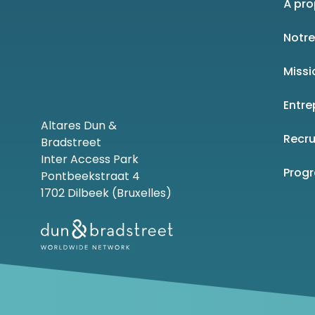
À pro
Notre
Missi
Entre
Altares Dun &
Recr
Bradstreet
Inter Access Park
Prog
Pontbeekstraat 4
1702 Dilbeek (Bruxelles)