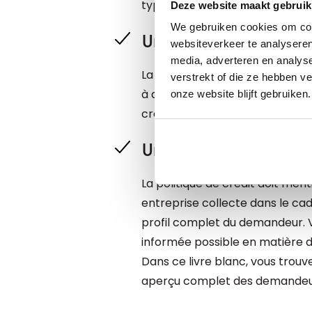
type de politique qui convient l
Deze website maakt gebruik
We gebruiken cookies om cont
Un exemple de bonne
websiteverkeer te analyseren
media, adverteren en analys
La longueur de la politique de 
verstrekt of die ze hebben v
à des centaines. Dans ce livre 
onze website blijft gebruiken.
crédit adaptable aux besoins d
Une check-list qui c
La politique de crédit doit men
entreprise collecte dans le ca
profil complet du demandeur. Vo
informée possible en matière de
Dans ce livre blanc, vous trouve
aperçu complet des demandeur