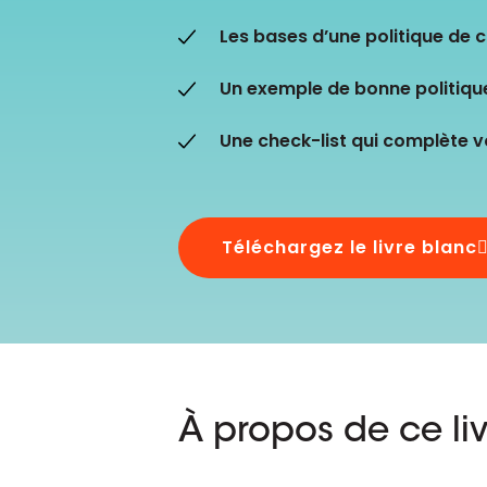
aider.
Platforme D&B ESG
Supplier Risk Intelligence
En savoir plus
Les bases d’une politique de 
Ecovadis & indueD
D&B Finance Analytics
Un exemple de bonne politique
API
API
Tout sur ESG
Une check-list qui complète vo
Tout sur Supply & ESG
Intelligence
Téléchargez le livre blanc
À propos de ce li