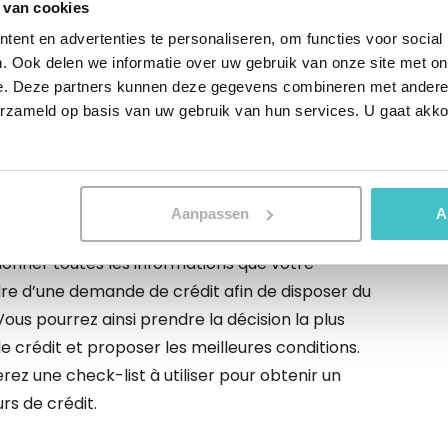
e mieux à votre entreprise.
 van cookies
ent en advertenties te personaliseren, om functies voor social
 politique de crédit
. Ook delen we informatie over uw gebruik van onze site met on
e. Deze partners kunnen deze gegevens combineren met andere i
crédit d’une entreprise peut aller de quelques pages
erzameld op basis van uw gebruik van hun services. U gaat akk
blanc, vous trouverez un exemple de politique de
e chaque entreprise.
Aanpassen
A
omplète votre politique actuelle
tionner toutes les informations que votre
dre d’une demande de crédit afin de disposer du
us pourrez ainsi prendre la décision la plus
 crédit et proposer les meilleures conditions.
rez une check-list à utiliser pour obtenir un
s de crédit.