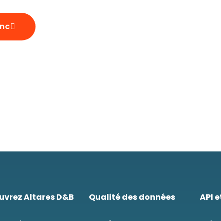
anc
uvrez Altares D&B
Qualité des données
API e