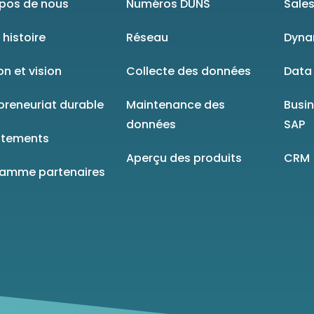
pos de nous
Numéros DUNS
Sales
 histoire
Réseau
Dyna
on et vision
Collecte des données
Data 
preneuriat durable
Maintenance des
Busi
données
SAP
utements
Aperçu des produits
CRM
ramme partenaires