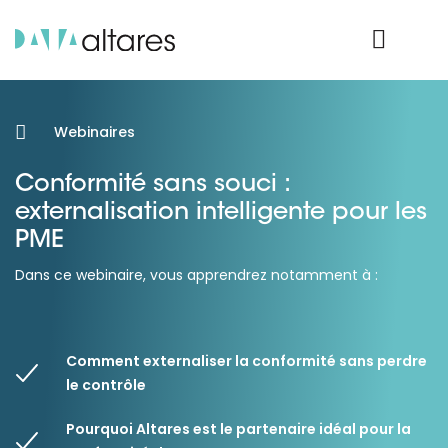
Nos données
Connexion Produit
Webinaires
Conformité sans souci :
externalisation intelligente pour les
PME
Dans ce webinaire, vous apprendrez notamment à :
Comment externaliser la conformité sans perdre
le contrôle
Pourquoi Altares est le partenaire idéal pour la