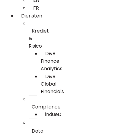
EN
Alle
e
s
D&B ESG Platform
D&B Direct+ D
FR
telligence
Diensten
Ecovadis & indueD
Altares D&S Pl
alytics
API
Business Add
Krediet
&
Alles over ESG Insights
Alles over API
ly & ESG
Risico
D&B
Finance
Analytics
D&B
Global
Financials
Compliance
indueD
Data