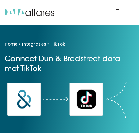
Product Login
Home
»
Integraties
»
TikTok
Connect Dun & Bradstreet data
met TikTok