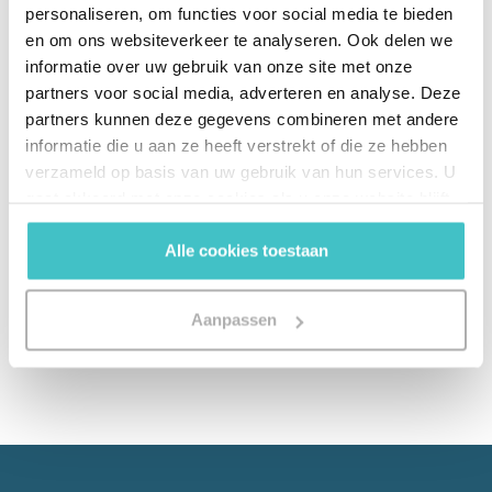
ook echt waarde toevoegt
personaliseren, om functies voor social media te bieden
en om ons websiteverkeer te analyseren. Ook delen we
Is data over de zakelijke relaties van je bedrijf
informatie over uw gebruik van onze site met onze
mobiel genoeg om organisatiebreed
partners voor social media, adverteren en analyse. Deze
toegevoegde waarde te bieden? Ga het na aan
partners kunnen deze gegevens combineren met andere
de hand van onze checklist.
informatie die u aan ze heeft verstrekt of die ze hebben
verzameld op basis van uw gebruik van hun services. U
gaat akkoord met onze cookies als u onze website blijft
Download Whitepaper
gebruiken.
Alle cookies toestaan
Aanpassen