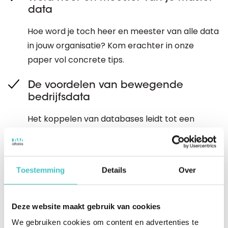
data
Hoe word je toch heer en meester van alle data
in jouw organisatie? Kom erachter in onze
paper vol concrete tips.
De voordelen van bewegende
bedrijfsdata
Het koppelen van databases leidt tot een
breed scala aan concrete benefits op het
gebied van bijvoorbeeld marketing, sales,
compliancy, debiteurenbeheer en supply chain
Toestemming
Details
Over
management. We lichten een aantal voordelen
uit in deze paper.
Deze website maakt gebruik van cookies
Checklist: zo zorg je ervoor dat data
We gebruiken cookies om content en advertenties te