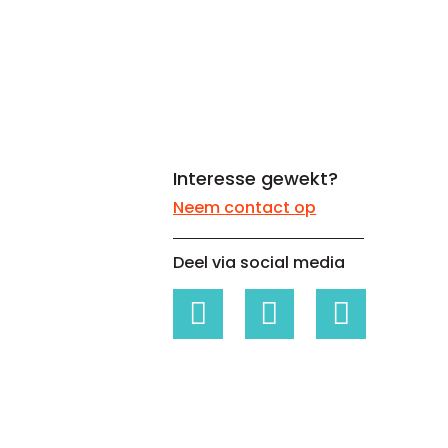
Whitepapers over Master Data,
Een unieke code voor elke
Risk Management en meer
organisatie
Interesse gewekt?
Neem contact op
Deel via social media