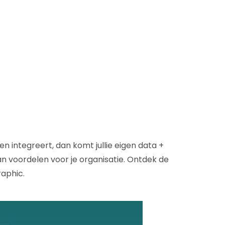
D&B Direct+ Data Blocks
Altares D&S Platform
Business Add-On voor SAP
Alles over API & Integraties
en integreert, dan komt jullie eigen data +
n voordelen voor je organisatie. Ontdek de
raphic.