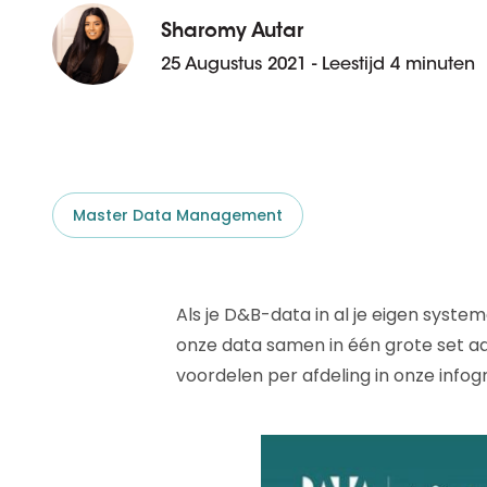
D&B ESG Platform
Supplier Risk Intelligence
Sharomy Autar
Ecovadis & indueD
25 Augustus 2021 - Leestijd 4 minuten
D&B Finance Analytics
API
API
Alles over ESG Insights
Alles over Supply & ESG
Intelligence
Master Data Management
Als je D&B-data in al je eigen system
onze data samen in één grote set aa
voordelen per afdeling in onze infog