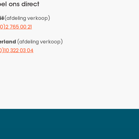
el ons direct
ië
(afdeling verkoop)
(0)2 765 00 21
erland
(afdeling verkoop)
0)10 322 03 04