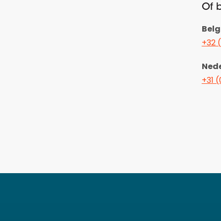
Of b
Belg
+32 
Ned
+31 (