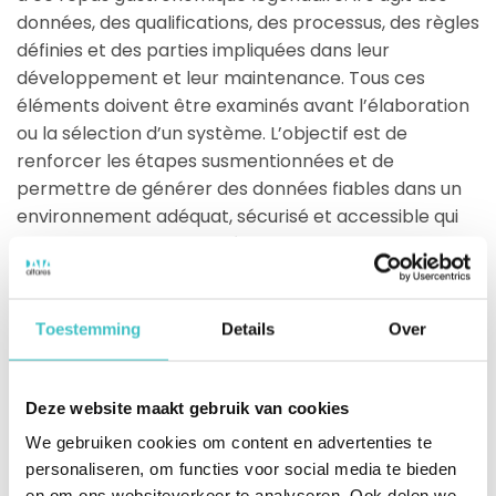
données, des qualifications, des processus, des règles
définies et des parties impliquées dans leur
développement et leur maintenance. Tous ces
éléments doivent être examinés avant l’élaboration
ou la sélection d’un système. L’objectif est de
renforcer les étapes susmentionnées et de
permettre de générer des données fiables dans un
environnement adéquat, sécurisé et accessible qui
constituera la SSOT. La délimitation du flux de
données, la distribution et l’accès représentent des
aspects essentiels de cette étape.
Toestemming
Details
Over
Conclusion : la SSOT ne se limite
pas à la technologie
Deze website maakt gebruik van cookies
We gebruiken cookies om content en advertenties te
En général, la SSOT est un concept informatique axé
personaliseren, om functies voor social media te bieden
en grande partie sur la technologie. La technologie
en om ons websiteverkeer te analyseren. Ook delen we