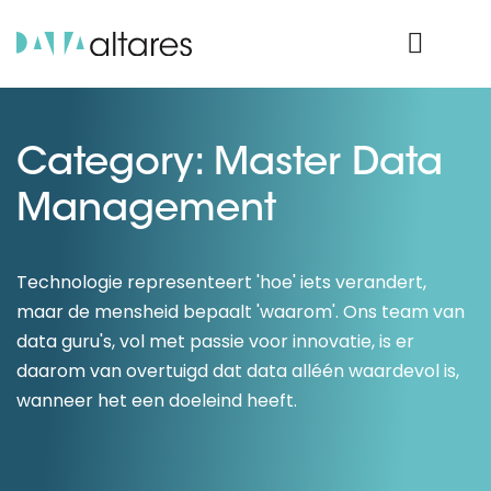
Nos données
Connexion Produit
Category: Master Data
Management
Technologie representeert 'hoe' iets verandert,
maar de mensheid bepaalt 'waarom'. Ons team van
data guru's, vol met passie voor innovatie, is er
daarom van overtuigd dat data alléén waardevol is,
wanneer het een doeleind heeft.