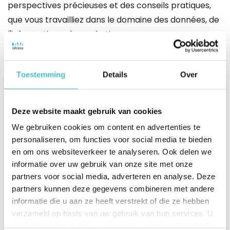
perspectives précieuses et des conseils pratiques,
que vous travailliez dans le domaine des données, de
l'informatique, du marketing ou que vous soyez
simplement intéressé par l'avenir des données et de
l'IA. Écoutez dès aujourd'hui et découvrez ce que les
Toestemming
Details
Over
données peuvent faire pour votre entreprise.
L'impact de la stratégie des données :
Deze website maakt gebruik van cookies
Comment WeTransfer a transformé les
We gebruiken cookies om content en advertenties te
systèmes de données
personaliseren, om functies voor social media te bieden
en om ons websiteverkeer te analyseren. Ook delen we
Découvrez comment WeTransfer est passé de
informatie over uw gebruik van onze site met onze
systèmes de données désordonnés à des processus
partners voor social media, adverteren en analyse. Deze
efficaces.
partners kunnen deze gegevens combineren met andere
informatie die u aan ze heeft verstrekt of die ze hebben
L'importance du nettoyage des données :
verzameld op basis van uw gebruik van hun services. U
gaat akkoord met onze cookies als u onze website blijft