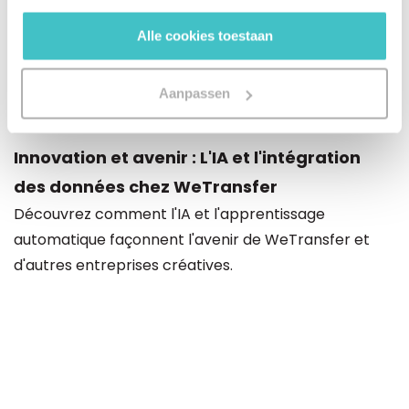
Des données fiables, base de la réussite
gebruiken.
Découvrez pourquoi le nettoyage des données est
Alle cookies toestaan
essentiel pour toute entreprise et comment
WeTransfer l'a utilisé pour gagner en efficacité et en
Aanpassen
croissance.
Innovation et avenir : L'IA et l'intégration
des données chez WeTransfer
Découvrez comment l'IA et l'apprentissage
automatique façonnent l'avenir de WeTransfer et
d'autres entreprises créatives.