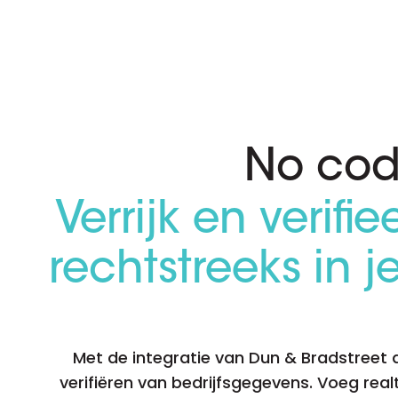
D&B ESG Platform
Supplier Risk Intelligence
Ecovadis & indueD
D&B Finance Analytics
API
API
Alles over ESG Insights
Alles over Supply & ESG
Intelligence
No cod
Verrijk en verifi
rechtstreeks in
Met de integratie van Dun & Bradstreet 
verifiëren van bedrijfsgegevens. Voeg rea