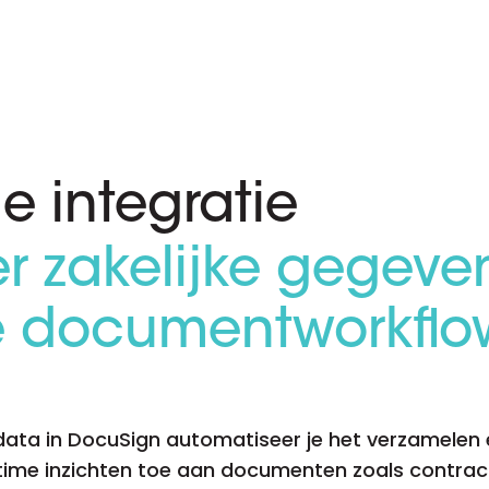
D&B Direct+ Data Blocks
Altares D&S Platform
Business Add-On voor SAP
Alles over API & Integraties
e integratie
eer zakelijke gegeve
 je documentworkflo
data in DocuSign automatiseer je het verzamelen 
ltime inzichten toe aan documenten zoals contrac