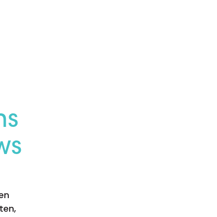
Whitepapers over Master Data,
Een unieke code voor elke
Risk Management en meer
organisatie
ns
ws
en
ten,