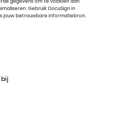
erde gegevens om te voldoen aan
inimaliseren. Gebruik DocuSign in
s jouw betrouwbare informatiebron.
bij