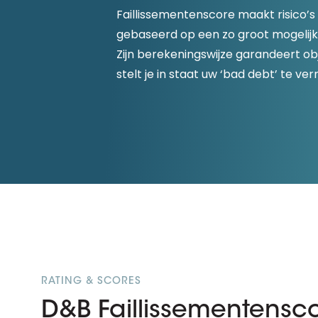
D&B ESG Platform
Faillissementenscore maakt risico’s
Supplier Risk Intelligence
Ecovadis & indueD
gebaseerd op een zo groot mogelijk
D&B Finance Analytics
Zijn berekeningswijze garandeert obj
API
API
stelt je in staat uw ‘bad debt’ te ve
Alles over ESG Insights
Alles over Supply & ESG
Intelligence
RATING & SCORES
D&B Faillissementensc