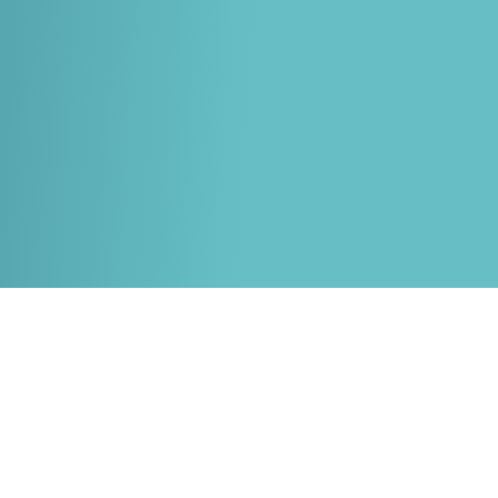
Whitepapers over Master Data,
Een unieke code voor elke
Risk Management en meer
organisatie