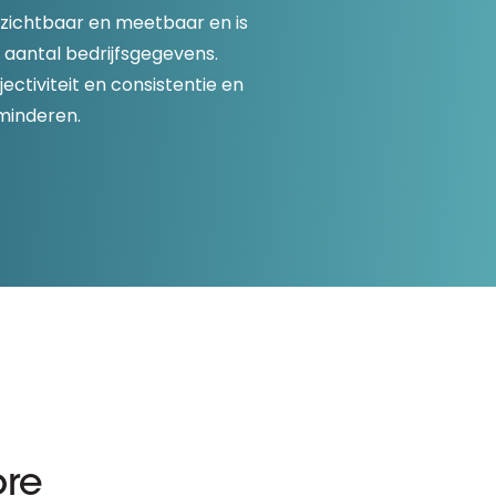
D&B Direct+ Data Blocks
 zichtbaar en meetbaar en is
Altares D&S Platform
 aantal bedrijfsgegevens.
ectiviteit en consistentie en
Business Add-On voor SAP
rminderen.
Alles over API & Integraties
ore