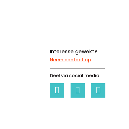
Whitepapers over Master Data,
Een unieke code voor elke
Risk Management en meer
organisatie
Interesse gewekt?
Neem contact op
Deel via social media