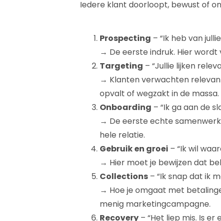
Iedere klant doorloopt, bewust of o
Prospecting
– “Ik heb van julli
→ De eerste indruk. Hier wordt
Targeting
– “Jullie lijken relev
→ Klanten verwachten relevanti
opvalt of wegzakt in de massa.
Onboarding
– “Ik ga aan de sl
→ De eerste echte samenwerki
hele relatie.
Gebruik en groei
– “Ik wil waar
→ Hier moet je bewijzen dat be
Collections
– “Ik snap dat ik m
→ Hoe je omgaat met betalinge
menig marketingcampagne.
Recovery
– “Het liep mis. Is er