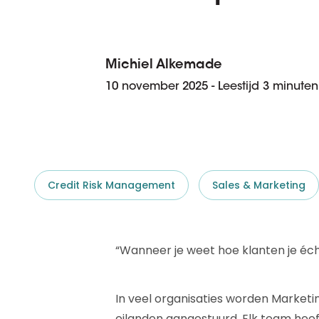
D&B ESG Platform
Supplier Risk Intelligence
Ecovadis & indueD
D&B Finance Analytics
API
Michiel Alkemade
API
Alles over ESG Insights
10 november 2025 - Leestijd 3 minuten
Alles over Supply & ESG
Intelligence
Credit Risk Management
Sales & Marketing
“Wanneer je weet hoe klanten je éch
In veel organisaties worden Marketing
eilanden aangestuurd. Elk team heef