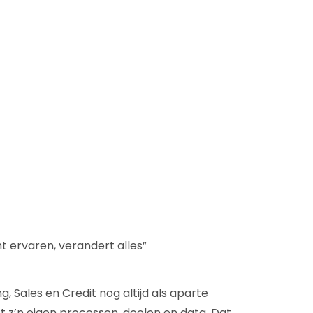
D&B Direct+ Data Blocks
Altares D&S Platform
Business Add-On voor SAP
Alles over API & Integraties
t ervaren, verandert alles”
, Sales en Credit nog altijd als aparte
t z’n eigen processen, doelen en data. Dat