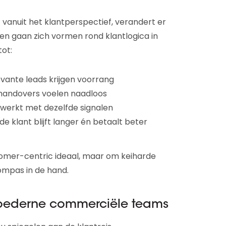
 vanuit het klantperspectief, verandert er
en gaan zich vormen rond klantlogica in
tot:
vante leads krijgen voorrang
handovers voelen naadloos
werkt met dezelfde signalen
e klant blijft langer én betaalt beter
stomer-centric ideaal, maar om keiharde
ompas in de hand.
oederne commerciële teams