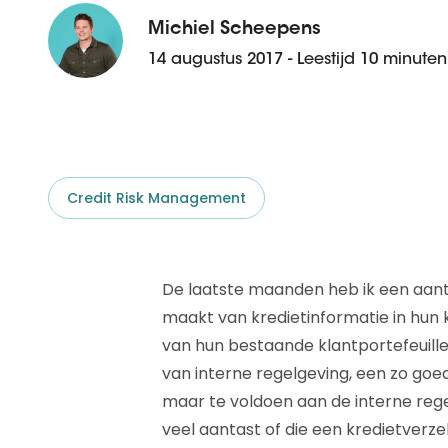
D&B ESG Platform
Supplier Risk Intelligence
Michiel Scheepens
Ecovadis & indueD
14 augustus 2017 - Leestijd 10 minuten
D&B Finance Analytics
API
API
Alles over ESG Insights
Alles over Supply & ESG
Intelligence
Credit Risk Management
De laatste maanden heb ik een aant
maakt van kredietinformatie in hun 
van hun bestaande klantportefeuille
van interne regelgeving, een zo go
maar te voldoen aan de interne regel
veel aantast of die een kredietverze