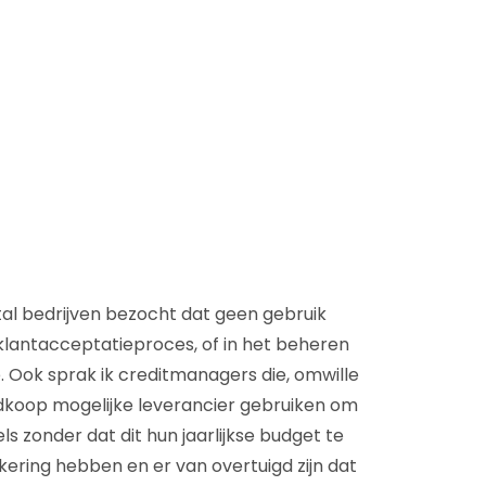
D&B Direct+ Data Blocks
Altares D&S Platform
Business Add-On voor SAP
Alles over API & Integraties
al bedrijven bezocht dat geen gebruik
klantacceptatieproces, of in het beheren
. Ook sprak ik creditmanagers die, omwille
edkoop mogelijke leverancier gebruiken om
s zonder dat dit hun jaarlijkse budget te
kering hebben en er van overtuigd zijn dat