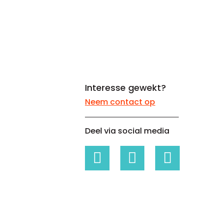
Whitepapers over Master Data,
Een unieke code voor elke
Risk Management en meer
organisatie
Interesse gewekt?
Neem contact op
Deel via social media