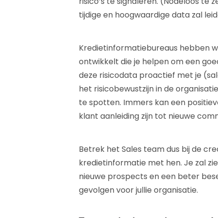
risico’s te signaleren. (Nodeloos te 
tijdige en hoogwaardige data zal leide
Kredietinformatiebureaus hebben w
ontwikkelt die je helpen om een goe
deze risicodata proactief met je (sa
het risicobewustzijn in de organisa
te spotten. Immers kan een positieve
klant aanleiding zijn tot nieuwe co
Betrek het Sales team dus bij de cre
kredietinformatie met hen. Je zal zi
nieuwe prospects en een beter besef 
gevolgen voor jullie organisatie.