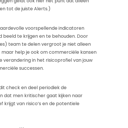
zeggen geldt ook hier het punt dat alleen
n tot de juiste Alerts.)
aardevolle voorspellende indicatoren
d beeld te krijgen en te behouden. Door
les) team te delen vergroot je niet alleen
tie maar help je ook om commerciële kansen
 verandering in het risicoprofiel van jouw
mmerciële successen.
dit check en deel periodiek de
en dat men kritischer gaat kijken naar
krijgt van risico’s en de potentiele