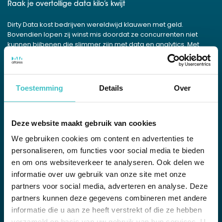
Raak je overtollige data kilo’s kwijt
Dirty Data kost bedrijven wereldwijd klauwen met geld.
Bovendien lopen zij winst mis doordat ze concurrenten niet
kunnen bijbenen die slimmer zijn met data en analytics. Met
deze whitepaper stomen we je klaar voor efficient data
management.
Toestemming
Details
Over
Download whitepaper
Deze website maakt gebruik van cookies
We gebruiken cookies om content en advertenties te
Pdf van 29 pagina’s, 0,4 MB
personaliseren, om functies voor social media te bieden
en om ons websiteverkeer te analyseren. Ook delen we
informatie over uw gebruik van onze site met onze
Bekijk alle whitepapers
partners voor social media, adverteren en analyse. Deze
partners kunnen deze gegevens combineren met andere
informatie die u aan ze heeft verstrekt of die ze hebben
verzameld op basis van uw gebruik van hun services. U