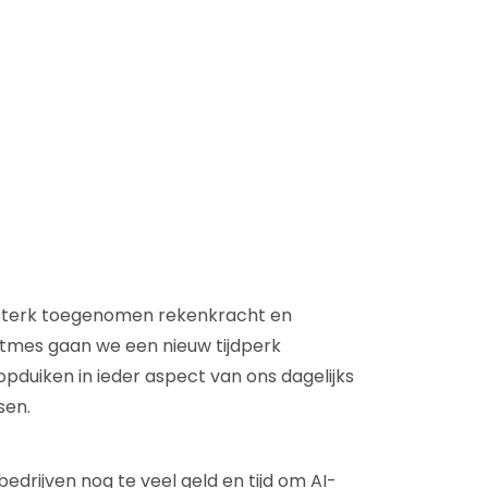
D&B Direct+ Data Blocks
Altares D&S Platform
Business Add-On voor SAP
Alles over API & Integraties
 sterk toegenomen rekenkracht en
tmes gaan we een nieuw tijdperk
duiken in ieder aspect van ons dagelijks
sen.
drijven nog te veel geld en tijd om AI-