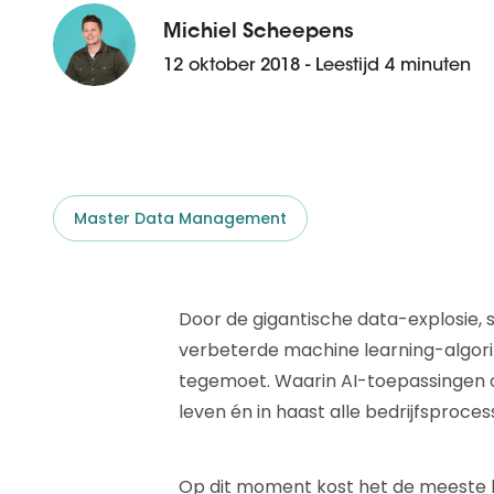
D&B ESG Platform
Supplier Risk Intelligence
Michiel Scheepens
Ecovadis & indueD
12 oktober 2018 - Leestijd 4 minuten
D&B Finance Analytics
API
API
Alles over ESG Insights
Alles over Supply & ESG
Intelligence
Master Data Management
Door de gigantische data-explosie,
verbeterde machine learning-algori
tegemoet. Waarin AI-toepassingen op
leven én in haast alle bedrijfsproces
Op dit moment kost het de meeste be