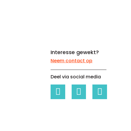
Whitepapers over Master Data,
Een unieke code voor elke
Risk Management en meer
organisatie
Interesse gewekt?
Neem contact op
Deel via social media