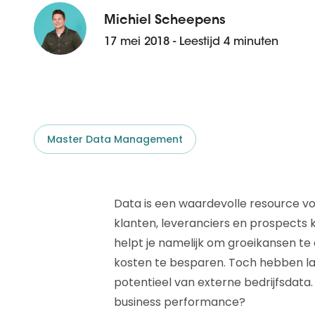
D&B ESG Platform
Supplier Risk Intelligence
Michiel Scheepens
Ecovadis & indueD
17 mei 2018 - Leestijd 4 minuten
D&B Finance Analytics
API
API
Alles over ESG Insights
Alles over Supply & ESG
Intelligence
Master Data Management
Data is een waardevolle resource voor
klanten, leveranciers en prospects 
helpt je namelijk om groeikansen te o
kosten te besparen. Toch hebben lan
potentieel van externe bedrijfsdata
business performance?