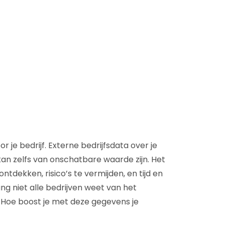
D&B Direct+ Data Blocks
Altares D&S Platform
Business Add-On voor SAP
Alles over API & Integraties
 je bedrijf. Externe bedrijfsdata over je
kan zelfs van onschatbare waarde zijn. Het
ntdekken, risico’s te vermijden, en tijd en
g niet alle bedrijven weet van het
. Hoe boost je met deze gegevens je