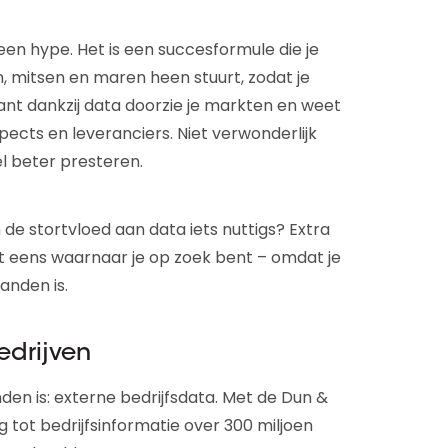
en hype. Het is een succesformule die je
mitsen en maren heen stuurt, zodat je
ant dankzij data doorzie je markten en weet
spects en leveranciers. Niet verwonderlijk
l beter presteren.
 de stortvloed aan data iets nuttigs? Extra
t eens waarnaar je op zoek bent – omdat je
anden is.
edrijven
den is: externe bedrijfsdata. Met de Dun &
tot bedrijfsinformatie over 300 miljoen