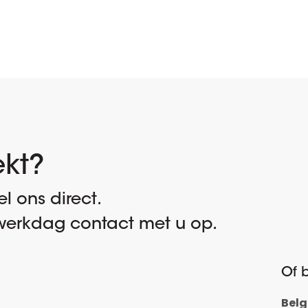
ekt?
l ons direct.
erkdag contact met u op.
Of b
Belg