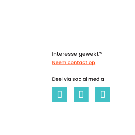
Whitepapers over Master Data,
Een unieke code voor elke
Risk Management en meer
organisatie
Interesse gewekt?
Neem contact op
Deel via social media