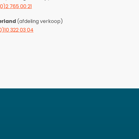
(0)2 765 00 21
erland
(afdeling verkoop)
0)10 322 03 04