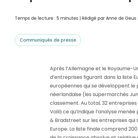
aider.
Platforme D&B ESG
Supplier Risk Intelligence
En savoir plus
Ecovadis & indueD
Temps de lecture : 5 minutes | Rédigé par Anne de Geus | 
D&B Finance Analytics
API
API
Tout sur ESG
Communiqués de presse
Tout sur Supply & ESG
Intelligence
Après l’Allemagne et le Royaume-Un
d’entreprises figurant dans la liste 
européennes qui se développent le 
néerlandaise (les supermarchés Ju
classement. Au total, 32 entreprises 
Voilà ce qu’indique l’analyse menée
& Bradstreet sur les entreprises qu
Europe. La liste finale comprend 20
de la croissance absolue et relativ