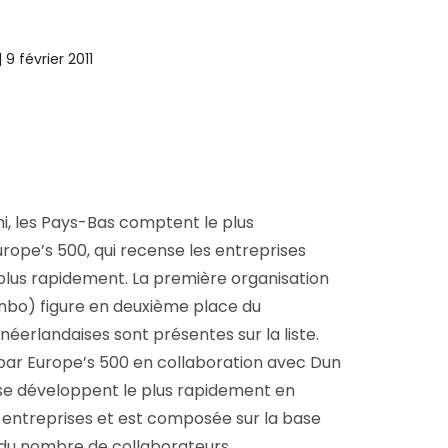
D&B Direct+ Data Blocks
Tout sur nos données
Plateforme D&S d’Altares
9 février 2011
Business Add-On pour SAP
Tout sur les API et les
intégrations
i, les Pays-Bas comptent le plus
Europe’s 500, qui recense les entreprises
plus rapidement. La première organisation
mbo) figure en deuxième place du
néerlandaises sont présentes sur la liste.
 par Europe’s 500 en collaboration avec Dun
i se développent le plus rapidement en
0 entreprises et est composée sur la base
e du nombre de collaborateurs.