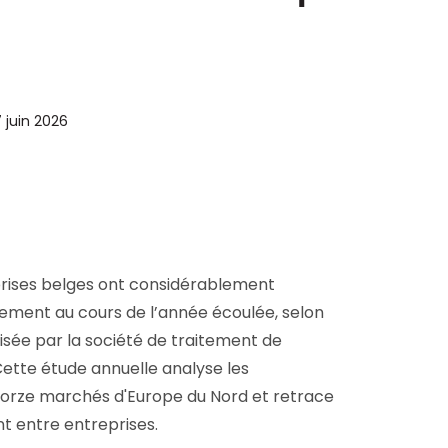
D&B Direct+ Data Blocks
Tout sur nos données
Plateforme D&S d’Altares
Business Add-On pour SAP
Tout sur les API et les
7 juin 2026
intégrations
prises belges ont considérablement
ment au cours de l’année écoulée, selon
lisée par la société de traitement de
ette étude annuelle analyse les
orze marchés d'Europe du Nord et retrace
t entre entreprises.