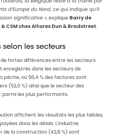
Toutefois, la Belgique reste à la traîne par
ts d’Europe du Nord, ce qui indique qu’il
ion significative »,
explique
Barry de
e & CSM chez Altares Dun & Bradstreet
.
 selon les secteurs
e fortes différences entre les secteurs
ont enregistrés dans les secteurs de
e la pêche, où 56,4 % des factures sont
rs (52,0 %) ainsi que le secteur des
t parmi les plus performants.
bution affichent les résultats les plus faibles,
ayées dans les délais. L'industrie
r de la construction (42,8 %) sont