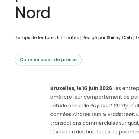
aider.
Platforme D&B ESG
Supplier Risk Intelligence
Nord
En savoir plus
Ecovadis & indueD
D&B Finance Analytics
API
API
Tout sur ESG
Temps de lecture : 5 minutes | Rédigé par Shirley Chih | 1
Tout sur Supply & ESG
Intelligence
Communiqués de presse
Bruxelles, le 16 juin 2026
Les entre
amélioré leur comportement de paie
l’étude annuelle
Payment Study
réa
données Altares Dun & Bradstreet. C
transactions commerciales sur quat
l'évolution des habitudes de paiemen