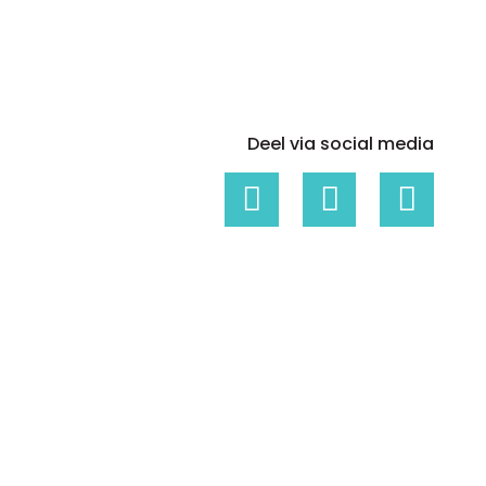
Whitepapers over Master Data,
Een unieke code voor elke
Risk Management en meer
organisatie
Deel via social media