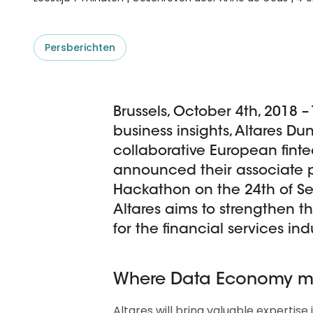
D&B ESG Platform
Supplier Risk Intelligence
Ecovadis & indueD
D&B Finance Analytics
Persberichten
API
API
Alles over ESG Insights
Alles over Supply & ESG
Intelligence
Brussels, October 4th, 2018 –
business insights, Altares Du
collaborative European fint
announced their associate p
Hackathon on the 24th of Se
Altares aims to strengthen th
for the financial services ind
Where Data Economy me
Altares will bring valuable expertis