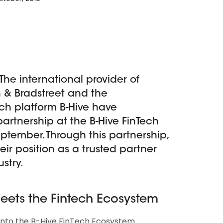
D&B Direct+ Data Blocks
Altares D&S Platform
Business Add-On voor SAP
Alles over API & Integraties
 The international provider of
n & Bradstreet and the
ech platform B-Hive have
artnership at the B-Hive FinTech
ptember. Through this partnership,
eir position as a trusted partner
ustry.
ets the Fintech Ecosystem
e into the B-Hive FinTech Ecosystem