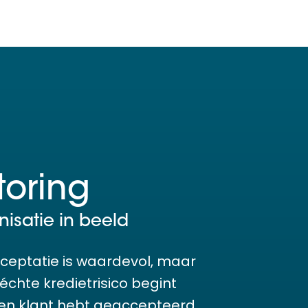
toring
isatie in beeld
cceptatie is waardevol, maar
chte kredietrisico begint
 een klant hebt geaccepteerd.