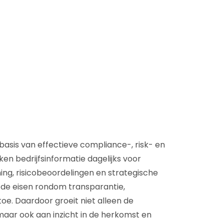
D&B Direct+ Data Blocks
Altares D&S Platform
Business Add-On voor SAP
Alles over API & Integraties
asis van effectieve compliance-, risk- en
en bedrijfsinformatie dagelijks voor
ing, risicobeoordelingen en strategische
n de eisen rondom transparantie,
e. Daardoor groeit niet alleen de
maar ook aan inzicht in de herkomst en