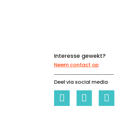
Whitepapers over Master Data,
Een unieke code voor elke
Risk Management en meer
organisatie
Interesse gewekt?
Neem contact op
Deel via social media