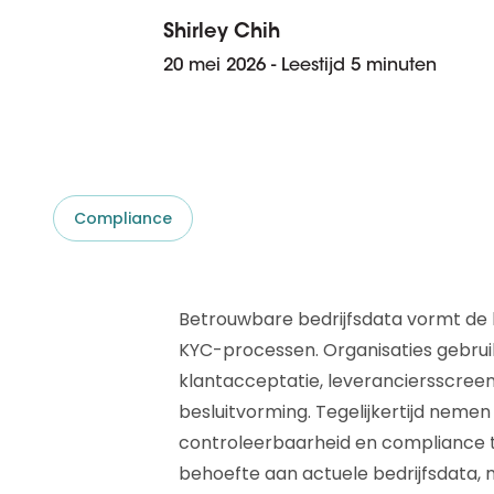
D&B ESG Platform
Supplier Risk Intelligence
Shirley Chih
Ecovadis & indueD
20 mei 2026 - Leestijd 5 minuten
D&B Finance Analytics
API
API
Alles over ESG Insights
Alles over Supply & ESG
Intelligence
Compliance
Betrouwbare bedrijfsdata vormt de b
KYC-processen. Organisaties gebruik
klantacceptatie, leveranciersscreen
besluitvorming. Tegelijkertijd neme
controleerbaarheid en compliance to
behoefte aan actuele bedrijfsdata, 