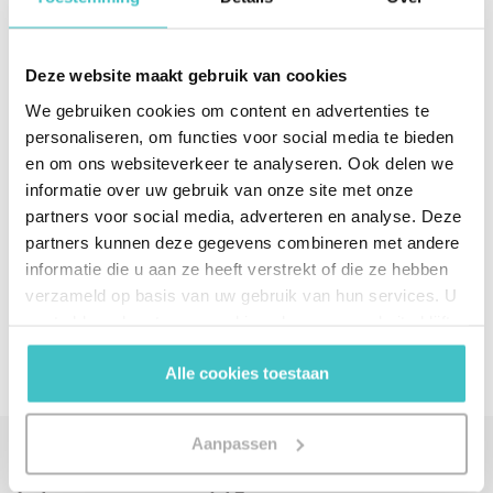
wereld. Met meer dan 175 jaar ervaring en een
gepatenteerd datakwaliteitsproces dragen we zorg
voor een actuele database. Deze krijgt dagelijkse
Deze website maakt gebruik van cookies
updates zodat je altijd over de laatste data beschikt.
We gebruiken cookies om content en advertenties te
Onze experts hebben uitgebreide kennis van
personaliseren, om functies voor social media te bieden
mondiale concernstructuren en UBO’s en helpen je
en om ons websiteverkeer te analyseren. Ook delen we
graag verder met een passende oplossing voor jouw
informatie over uw gebruik van onze site met onze
uitdaging. Neem
hier
contact op.
partners voor social media, adverteren en analyse. Deze
partners kunnen deze gegevens combineren met andere
informatie die u aan ze heeft verstrekt of die ze hebben
Deel via social media
verzameld op basis van uw gebruik van hun services. U
gaat akkoord met onze cookies als u onze website blijft
gebruiken.
Alle cookies toestaan
Aanpassen