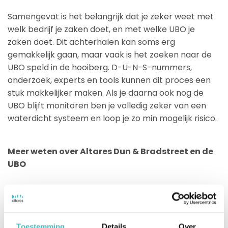
Samengevat is het belangrijk dat je zeker weet met
welk bedrijf je zaken doet, en met welke UBO je
zaken doet. Dit achterhalen kan soms erg
gemakkelijk gaan, maar vaak is het zoeken naar de
UBO speld in de hooiberg. D-U-N-S-nummers,
onderzoek, experts en tools kunnen dit proces een
stuk makkelijker maken. Als je daarna ook nog de
UBO blijft monitoren ben je volledig zeker van een
waterdicht systeem en loop je zo min mogelijk risico.
Meer weten over Altares Dun & Bradstreet en de
UBO
Doordat we officiële partner van het Dun &
Bradstreet Worldwide Network zijn hebben we
toegang tot de grootste zakelijke database ter
Toestemming
Details
Over