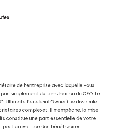
D&B Direct+ Data Blocks
Tout sur nos données
Plateforme D&S d’Altares
utes
Business Add-On pour SAP
Tout sur les API et les
intégrations
iétaire de l’entreprise avec laquelle vous
it pas simplement du directeur ou du CEO. Le
BO, Ultimate Beneficial Owner) se dissimule
priétaires complexes. Il n’empêche, la mise
ifs constitue une part essentielle de votre
l peut arriver que des bénéficiaires