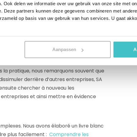
. Ook delen we informatie over uw gebruik van onze site met on
e. Deze partners kunnen deze gegevens combineren met andere i
erzameld op basis van uw gebruik van hun services. U gaat akk
treprise avec laquelle vous collaborez,
énéficiaires effectifs. Avec un peu de
u d’enfant : les actionnaires et autres
t peut-être sur son propre site web ou dans
Aanpassen
A
e. Toutefois, ce n’est pas toujours aussi
 crible des rapports annuels ou d’autres
s la pratique, nous remarquons souvent que
 dissimuler derrière d’autres entreprises, SA
z ensuite chercher à nouveau les
s entreprises et ainsi mettre en évidence
mplexes. Nous avons élaboré un livre blanc
re plus facilement :
Comprendre les