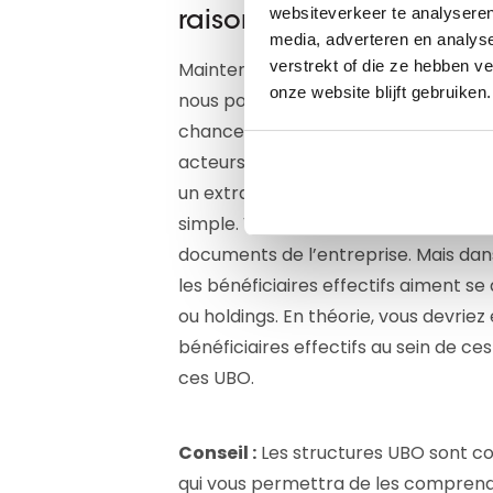
websiteverkeer te analyseren
raisonnable
media, adverteren en analys
verstrekt of die ze hebben v
Maintenant que vous connaissez l’en
onze website blijft gebruiken.
nous pouvons nous pencher sur ses b
chance, leur identification sera un je
acteurs clés de l’entreprise figuren
un extrait de la Chambre de commerc
simple. Vous devez parfois passer au
documents de l’entreprise. Mais dan
les bénéficiaires effectifs aiment se
ou holdings. En théorie, vous devrie
bénéficiaires effectifs au sein de ce
ces UBO.
Conseil :
Les structures UBO sont co
qui vous permettra de les comprend