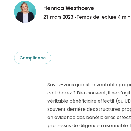
aider.
Platforme D&B ESG
Supplier Risk Intelligence
Henrica Westhoeve
En savoir plus
Ecovadis & indueD
21 mars 2023 - Temps de lecture 4 min
D&B Finance Analytics
API
API
Tout sur ESG
Tout sur Supply & ESG
Intelligence
Compliance
Savez-vous qui est le véritable propr
collaborez ? Bien souvent, il ne s’ag
véritable bénéficiaire effectif (ou U
souvent derrière des structures pro
en évidence des bénéficiaires effect
processus de diligence raisonnable. I