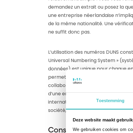
demandez un extrait ou posez la que
une entreprise néerlandaise n’impliq
de la même nationalité. Une vérifi
ne suffit donc pas.
L’utilisation des numéros DUNS const
Universal Numbering System » (syst
données) est unique pour chaque e
permet de contrôler facilement l’ide
collaborez. Peu importe que vous souh
d’une entreprise néerlandaise ou que
Toestemming
internationale. De cette façon, vous 
société, et vous assurez que vous av
Deze website maakt gebruik
We gebruiken cookies om cont
Conseil 2 : Effectuez vot