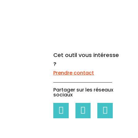
Un code propre à chaque
Livres blancs
entreprise
Livres blancs sur les données de
référence, la gestion des
risques...
Cet outil vous intéresse
?
Prendre contact
Partager sur les réseaux
sociaux