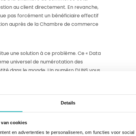
stion au client directement. En revanche,
ue pas forcément un bénéficiaire effectif
cation auprès de la Chambre de commerce
itue une solution à ce problème. Ce « Data
ème universel de numérotation des
ntité dans le monde. Un numéro DUNS vous
ntité de l’entreprise avec laquelle vous
aitiez trouver le bénéficiaire effectif
 vous soyez actif sur la scène
Details
évitez toute erreur liée à la forme de la
ez bien affaire à la même entreprise.
 van cookies
ent en advertenties te personaliseren, om functies voor social
re propre diligence