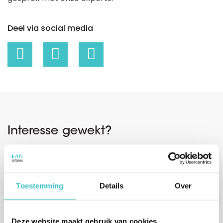
Deel via social media
Interesse gewekt?
Vul uw gegevens in of bel ons direct.
We nemen binnen één werkdag contact met u op.
Toestemming
Details
Over
Deze website maakt gebruik van cookies