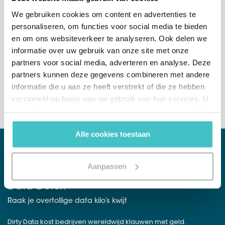
Of bel ons direct
We gebruiken cookies om content en advertenties te
België
(afdeling verkoop)
personaliseren, om functies voor social media te bieden
+32 (0)2 765 00 21
en om ons websiteverkeer te analyseren. Ook delen we
informatie over uw gebruik van onze site met onze
Nederland
(afdeling verkoop)
partners voor social media, adverteren en analyse. Deze
+31 (0)10 322 03 04
partners kunnen deze gegevens combineren met andere
informatie die u aan ze heeft verstrekt of die ze hebben
verzameld op basis van uw gebruik van hun services. U
gaat akkoord met onze cookies als u onze website blijft
gebruiken.
Alle cookies toestaan
WHITEPAPER
Aanpassen
Data Detox
Raak je overtollige data kilo’s kwijt
Dirty Data kost bedrijven wereldwijd klauwen met geld.