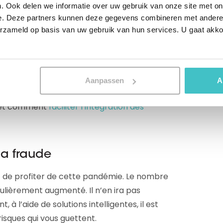
r ou de simplifier ce processus,
. Ook delen we informatie over uw gebruik van onze site met on
s sera inéluctable. La gestion des données
e. Deze partners kunnen deze gegevens combineren met andere i
et de réguler la manière dont les données
erzameld op basis van uw gebruik van hun services. U gaat akk
la manière dont les doublons sont traités,
Aanpassen
A
etox
, nous expliquons comment nettoyer
, et comment
faciliter l’intégration des
 la fraude
nt de profiter de cette pandémie. Le nombre
ulièrement augmenté. Il n’en ira pas
à l’aide de solutions intelligentes, il est
risques qui vous guettent.