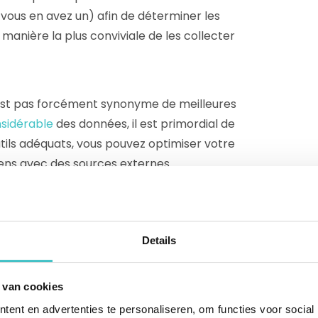
 vous en avez un) afin de déterminer les
manière la plus conviviale de les collecter
est pas forcément synonyme de meilleures
nsidérable
des données, il est primordial de
tils adéquats, vous pouvez optimiser votre
liens avec des sources externes
 vous fondez votre gouvernance sur des
Details
ntégration des données
s les étapes de l’intégration des données
 van cookies
es risques d’erreurs manuelles sont élevés.
ent en advertenties te personaliseren, om functies voor social