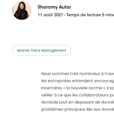
aider.
Platforme D&B ESG
Supplier Risk Intelligence
Sharomy Autar
En savoir plus
Ecovadis & indueD
11 août 2021 - Temps de lecture 5 min
D&B Finance Analytics
API
API
Tout sur ESG
Tout sur Supply & ESG
Intelligence
Master Data Management
Nous sommes très nombreux à travaill
les entreprises entendent encourager 
incertaine, « la nouvelle norme »,
veiller à ce que les collaborateurs 
domicile tout en disposant de donnée
problèmes principaux liés aux donn