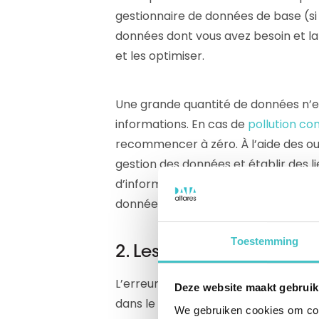
gestionnaire de données de base (si
données dont vous avez besoin et la 
et les optimiser.
Une grande quantité de données n’
informations. En cas de
pollution co
recommencer à zéro. À l’aide des ou
gestion des données et établir des 
d’informations commerciales. Ainsi,
données de qualité.
Toestemming
2. Les difficultés de l’i
L’erreur est humaine. Cependant, plu
Deze website maakt gebruik
dans le CRM sont compliquées, plus l
We gebruiken cookies om cont