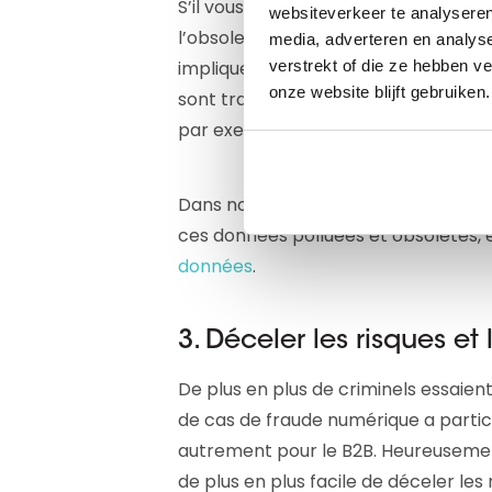
S’il vous est impossible d’automatise
websiteverkeer te analyseren
l’obsolescence rapide de vos donnée
media, adverteren en analys
implique une solution qui vous perm
verstrekt of die ze hebben v
onze website blijft gebruiken.
sont traitées au plus haut niveau ou 
par exemple.
Dans notre
livre blanc sur la Data D
ces données polluées et obsolètes
données
.
3. Déceler les risques et
De plus en plus de criminels essaie
de cas de fraude numérique a partic
autrement pour le B2B. Heureusement, 
de plus en plus facile de déceler les 