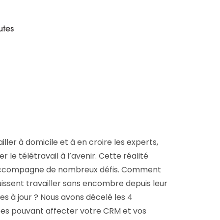
D&B Direct+ Data Blocks
Tout sur nos données
Plateforme D&S d’Altares
utes
Business Add-On pour SAP
Tout sur les API et les
intégrations
er à domicile et à en croire les experts,
le télétravail à l’avenir. Cette réalité
 s’accompagne de nombreux défis. Comment
puissent travailler sans encombre depuis leur
s à jour ? Nous avons décelé les 4
ées pouvant affecter votre CRM et vos