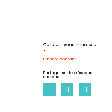
Un code propre à chaque
Livres blancs
entreprise
Livres blancs sur les données de
référence, la gestion des
risques...
Cet outil vous intéresse
?
Prendre contact
Partager sur les réseaux
sociaux