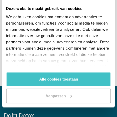
Deze website maakt gebruik van cookies
We gebruiken cookies om content en advertenties te
Of bel ons direct
personaliseren, om functies voor social media te bieden
België
(afdeling verkoop)
en om ons websiteverkeer te analyseren. Ook delen we
+32 (0)2 765 00 21
informatie over uw gebruik van onze site met onze
partners voor social media, adverteren en analyse. Deze
Nederland
(afdeling verkoop)
partners kunnen deze gegevens combineren met andere
+31 (0)10 322 03 04
informatie die u aan ze heeft verstrekt of die ze hebben
verzameld op basis van uw gebruik van hun services. U
gaat akkoord met onze cookies als u onze website blijft
gebruiken.
Alle cookies toestaan
Aanpassen
WHITEPAPER
Data Detox