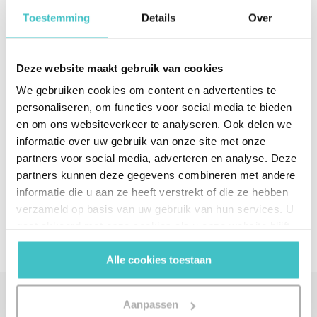
Toestemming
Details
Over
Indrukwekkende cijfers, nietwaar? Toch zijn ze niet
bedoeld om je te imponeren. Maar om je te
garanderen dat alle externe bedrijfsdata over je
Deze website maakt gebruik van cookies
zakelijke relaties 24/7 volledig, nauwkeurig, actueel
We gebruiken cookies om content en advertenties te
en wereldwijd consistent is. En dat jouw bedrijf dus
personaliseren, om functies voor social media te bieden
groeikansen ontdekt, risico’s vermijdt en kosten
en om ons websiteverkeer te analyseren. Ook delen we
bespaart
informatie over uw gebruik van onze site met onze
partners voor social media, adverteren en analyse. Deze
partners kunnen deze gegevens combineren met andere
Deel via social media
informatie die u aan ze heeft verstrekt of die ze hebben
verzameld op basis van uw gebruik van hun services. U
gaat akkoord met onze cookies als u onze website blijft
gebruiken.
Alle cookies toestaan
Aanpassen