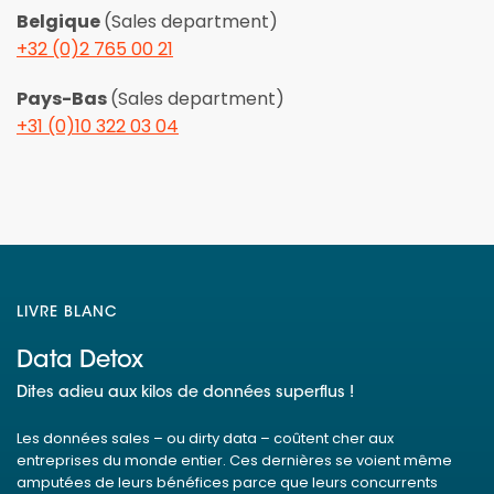
Belgique
(Sales department)
+32 (0)2 765 00 21
Pays-Bas
(Sales department)
+31 (0)10 322 03 04
LIVRE BLANC
Data Detox
Dites adieu aux kilos de données superflus !
Les données sales – ou dirty data – coûtent cher aux
entreprises du monde entier. Ces dernières se voient même
amputées de leurs bénéfices parce que leurs concurrents