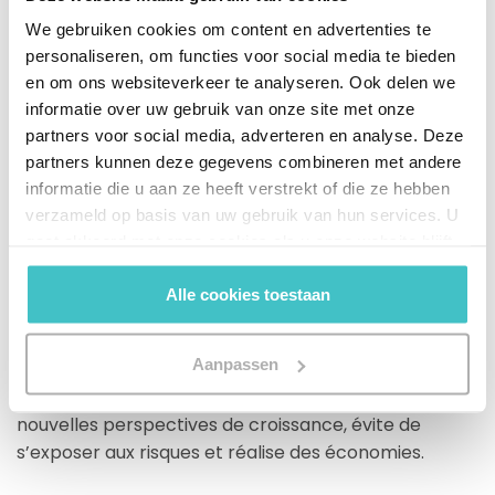
er real-time actuele informatie uit kunt halen;
We gebruiken cookies om content en advertenties te
2000 geautomatiseerde controles plus een
personaliseren, om functies voor social media te bieden
aantal handmatige onderzoeken maken dat
en om ons websiteverkeer te analyseren. Ook delen we
alle data is geverifieerd;
informatie over uw gebruik van onze site met onze
Chaque jour, 1 million de dollars sont investis
partners voor social media, adverteren en analyse. Deze
dans l’entretien de la base de données.
partners kunnen deze gegevens combineren met andere
informatie die u aan ze heeft verstrekt of die ze hebben
verzameld op basis van uw gebruik van hun services. U
Des chiffres impressionnants, n’est-ce pas ?
gaat akkoord met onze cookies als u onze website blijft
L’objectif n’est toutefois pas de vous épater. Nous
gebruiken.
souhaitons simplement vous montrer que toutes les
Alle cookies toestaan
données commerciales externes concernant vos
relations commerciales sont complètes, précises,
Aanpassen
actualisées et cohérentes à l’échelon mondial, et ce,
en tout temps. Ainsi, votre entreprise explore de
nouvelles perspectives de croissance, évite de
s’exposer aux risques et réalise des économies.