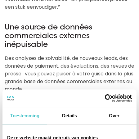
een stuk eenvoudiger.”
Une source de données
commerciales externes
inépuisable
Des analyses de solvabilité, de nouveaux leads, des
données de paiement, des évaluations, des revues de
presse : vous pouvez puiser à votre guise dans la plus
grande base de données commerciales externes au
monde.
30.000 bronnen zorgen ervoor dat de
bedrijfsinformatie over de 500 miljoen
Toestemming
Details
Over
ondernemingen in de Dun & Bradstreet-
database op ieder moment compleet is;
5 miljoen dagelijkse updates verzekeren dat je
Deze website maakt gebruik van cookies