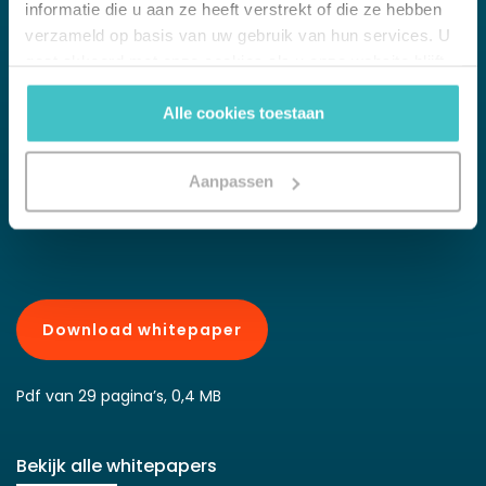
WHITEPAPER
informatie die u aan ze heeft verstrekt of die ze hebben
verzameld op basis van uw gebruik van hun services. U
Data Detox
gaat akkoord met onze cookies als u onze website blijft
Raak je overtollige data kilo’s kwijt
gebruiken.
Alle cookies toestaan
Dirty Data kost bedrijven wereldwijd klauwen met geld.
Bovendien lopen zij winst mis doordat ze concurrenten niet
kunnen bijbenen die slimmer zijn met data en analytics. Met
Aanpassen
deze whitepaper stomen we je klaar voor efficient data
management.
Download whitepaper
Pdf van 29 pagina’s, 0,4 MB
Bekijk alle whitepapers