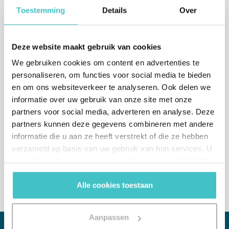
Indiquez vos coordonnées ou appelez-nous.
Toestemming
Details
Over
Nous vous contacterons dans un délai d'un jour
ouvrable.
Deze website maakt gebruik van cookies
We gebruiken cookies om content en advertenties te
personaliseren, om functies voor social media te bieden
Ou appelez-nous directement
en om ons websiteverkeer te analyseren. Ook delen we
informatie over uw gebruik van onze site met onze
Belgique
(Sales department)
partners voor social media, adverteren en analyse. Deze
+32 (0)2 765 00 21
partners kunnen deze gegevens combineren met andere
informatie die u aan ze heeft verstrekt of die ze hebben
Pays-Bas
(Sales department)
verzameld op basis van uw gebruik van hun services. U
+31 (0)10 322 03 04
gaat akkoord met onze cookies als u onze website blijft
gebruiken.
Alle cookies toestaan
Aanpassen