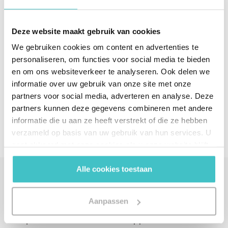
Envie d'en savoir plus ?
Deze website maakt gebruik van cookies
Vous souhaitez en savoir plus sur nos solutions de
We gebruiken cookies om content en advertenties te
mise en conformité ? Rendez-vous
personaliseren, om functies voor social media te bieden
sur
altares.be/fr/compliance
.
en om ons websiteverkeer te analyseren. Ook delen we
informatie over uw gebruik van onze site met onze
Partager sur les réseaux sociaux
partners voor social media, adverteren en analyse. Deze
partners kunnen deze gegevens combineren met andere
informatie die u aan ze heeft verstrekt of die ze hebben
verzameld op basis van uw gebruik van hun services. U
gaat akkoord met onze cookies als u onze website blijft
gebruiken.
Alle cookies toestaan
Cet outil vous intéresse ?
Aanpassen
Indiquez vos coordonnées ou appelez-nous.