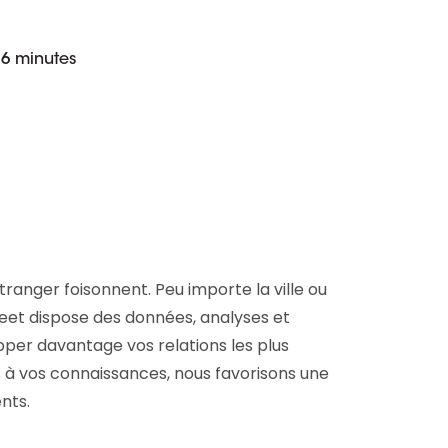
D&B Direct+ Data Blocks
Tout sur nos données
Plateforme D&S d’Altares
 6 minutes
Business Add-On pour SAP
Tout sur les API et les
intégrations
étranger foisonnent. Peu importe la ville ou
reet dispose des données, analyses et
per davantage vos relations les plus
 à vos connaissances, nous favorisons une
nts.