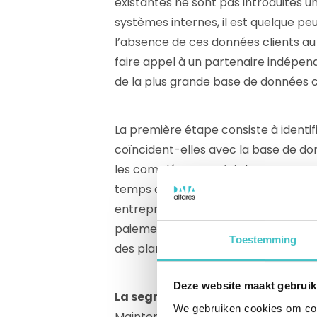
existantes ne sont pas introduites
systèmes internes, il est quelque pe
l’absence de ces données clients au se
faire appel à un partenaire indépend
de la plus grande base de données
La première étape consiste à identifi
coïncident-elles avec la base de donn
les compléter. Une fois le nettoyage
temps d’y ajouter de précieuses inf
entreprises sont surprises lorsqu’el
paiement. Une fois le risque de créd
Toestemming
des plans visant à réduire le risque
Deze website maakt gebruik
La segmentation de vos clients
We gebruiken cookies om cont
Maintenant que vous bénéficiez d’un a