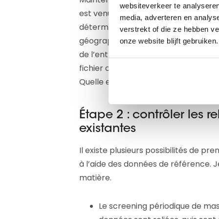
websiteverkeer te analyseren
est venue de classer vos clients par 
media, adverteren en analys
détermination des risques, attardez-
verstrekt of die ze hebben v
géographiques, le squelette de la str
onze website blijft gebruiken.
de l’entreprise, sa santé financièr
fichier clients est désormais actuali
Quelle est la prochaine étape ?
Étape 2 : contrôler les r
existantes
Il existe plusieurs possibilités de 
à l’aide des données de référence. J
matière.
Le screening périodique de mass