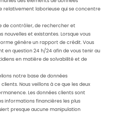
t munies des éléments de données
che relativement laborieuse qui se concentre
 de contrôler, de rechercher et
ns nouvelles et existantes. Lorsque vous
eforme génère un rapport de crédit. Vous
ent en question 24 h/24 afin de vous tenir au
iens en matière de solvabilité et de
relions notre base de données
lients. Nous veillons à ce que les deux
manence. Les données clients sont
es informations financières les plus
uiert presque aucune manipulation