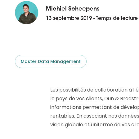
aider.
Platforme D&B ESG
Supplier Risk Intelligence
Michiel Scheepens
En savoir plus
Ecovadis & indueD
13 septembre 2019 - Temps de lecture
D&B Finance Analytics
API
API
Tout sur ESG
Tout sur Supply & ESG
Intelligence
Master Data Management
Les possibilités de collaboration à l’
le pays de vos clients, Dun & Bradst
informations permettant de dévelop
rentables. En associant nos données
vision globale et uniforme de vos clie