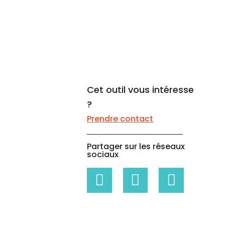
Un code propre à chaque
Livres blancs
entreprise
Livres blancs sur les données de
référence, la gestion des
risques...
Cet outil vous intéresse
?
Prendre contact
Partager sur les réseaux
sociaux