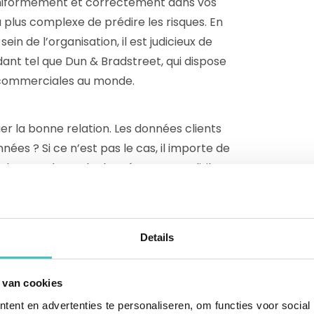
 uniformément et correctement dans vos
u plus complexe de prédire les risques. En
in de l’organisation, il est judicieux de
ant tel que Dun & Bradstreet, qui dispose
 commerciales au monde.
er la bonne relation. Les données clients
ées ? Si ce n’est pas le cas, il importe de
 de votre base de données accompli, il est
ormations financières. De nombreuses
les sont confrontées au risque de non-
it mis en évidence, vous pouvez élaborer
Details
 de non-paiement.
 van cookies
ent en advertenties te personaliseren, om functies voor social
perçu du fichier clients existant, l’heure