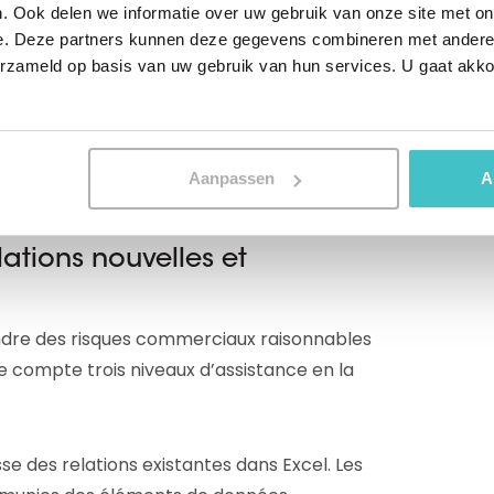
. Ook delen we informatie over uw gebruik van onze site met on
catégories de risque. Lors de la
e. Deze partners kunnen deze gegevens combineren met andere i
vous entre autres sur les caractéristiques
erzameld op basis van uw gebruik van hun services. U gaat akk
ucture d’entreprise, la branche d’activité
e et son comportement de paiement. Votre
sé, enrichi et segmenté selon les risques.
Aanpassen
A
elations nouvelles et
prendre des risques commerciaux raisonnables
e compte trois niveaux d’assistance en la
e des relations existantes dans Excel. Les