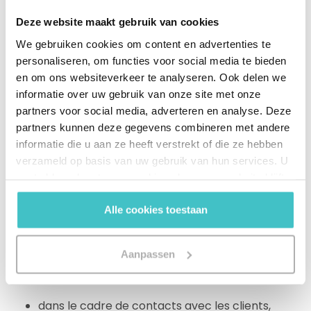
chatbots, ou aimeraient en utiliser. Les chatbots sont
notamment populaires dans les entreprises d'e-
Deze website maakt gebruik van cookies
commerce, de marketing en ligne, dans l'industrie du
We gebruiken cookies om content en advertenties te
voyage, dans l'hôtellerie et dans les services
personaliseren, om functies voor social media te bieden
financiers.
en om ons websiteverkeer te analyseren. Ook delen we
informatie over uw gebruik van onze site met onze
partners voor social media, adverteren en analyse. Deze
Les bots représentent une solution de substitution
partners kunnen deze gegevens combineren met andere
abordable, mais pour les clients ou les
informatie die u aan ze heeft verstrekt of die ze hebben
collaborateurs qui interagissent avec eux, il convient
verzameld op basis van uw gebruik van hun services. U
d'en obtenir des résultats concluants. Il s'agit là d'un
gaat akkoord met onze cookies als u onze website blijft
écueil : les chatbots sont certes bien plus rapides
gebruiken.
que les humains, mais la plupart du temps, ils ne sont
Alle cookies toestaan
pas meilleurs.
Aanpassen
Les chatbots sont utilisés, par exemple :
dans le cadre de contacts avec les clients,