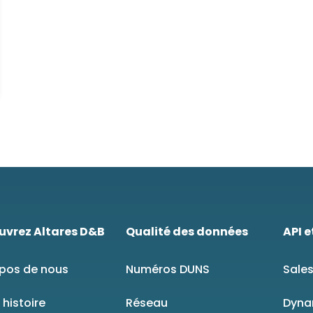
uvrez Altares D&B
Qualité des données
API e
pos de nous
Numéros DUNS
Sales
 histoire
Réseau
Dyna