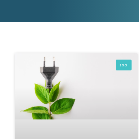
aider.
Platforme D&B ESG
Supplier Risk Intelligence
En savoir plus
Ecovadis & indueD
D&B Finance Analytics
API
API
Tout sur ESG
Tout sur Supply & ESG
Intelligence
ESG