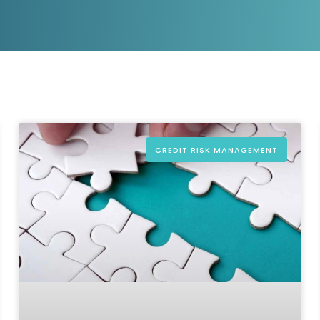
D&B Direct+ Data Blocks
Tout sur nos données
Plateforme D&S d’Altares
Business Add-On pour SAP
Tout sur les API et les
intégrations
CREDIT RISK MANAGEMENT