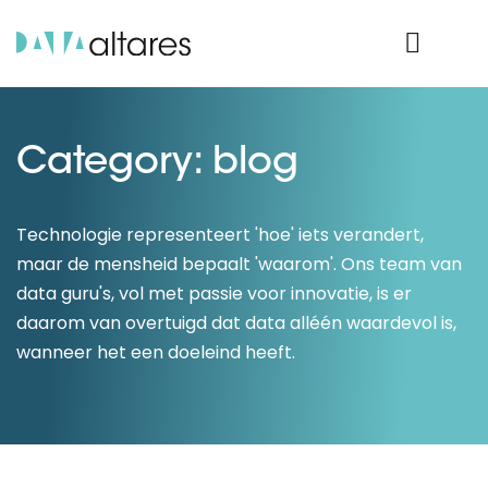
Nos données
Connexion Produit
Category: blog
Technologie representeert 'hoe' iets verandert,
maar de mensheid bepaalt 'waarom'. Ons team van
data guru's, vol met passie voor innovatie, is er
daarom van overtuigd dat data alléén waardevol is,
wanneer het een doeleind heeft.