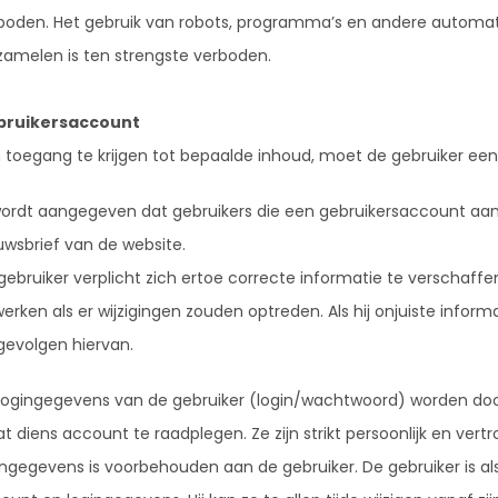
boden. Het gebruik van robots, programma’s en andere autom
zamelen is ten strengste verboden.
bruikersaccount
toegang te krijgen tot bepaalde inhoud, moet de gebruiker e
wordt aangegeven dat gebruikers die een gebruikersaccount 
uwsbrief van de website.
gebruiker verplicht zich ertoe correcte informatie te verschaffe
werken als er wijzigingen zouden optreden. Als hij onjuiste informa
gevolgen hiervan.
logingegevens van de gebruiker (login/wachtwoord) worden door 
at diens account te raadplegen. Ze zijn strikt persoonlijk en vert
ingegevens is voorbehouden aan de gebruiker. De gebruiker is als