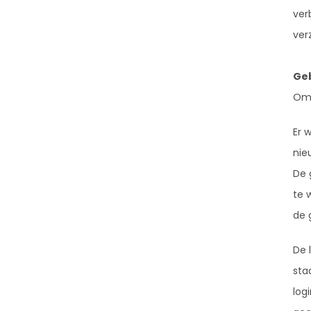
ver
ver
Ge
Om 
Er 
nie
De 
te 
de 
De 
sta
log