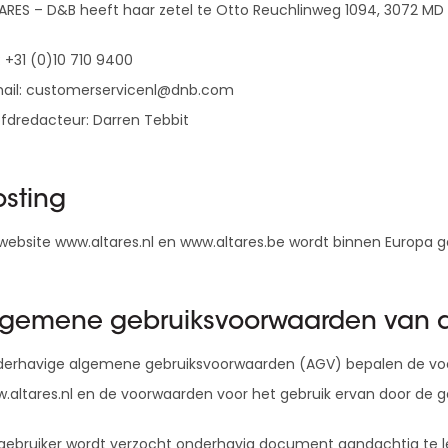
D&B Direct+ Data Blocks
ARES – D&B heeft haar zetel te Otto Reuchlinweg 1094, 3072 MD
Altares D&S Platform
.: +31 (0)10 710 9400
Business Add-On voor SAP
ail: customerservicenl@dnb.com
Alles over API & Integraties
fdredacteur: Darren Tebbit
osting
website www.altares.nl en www.altares.be wordt binnen Europa ge
lgemene gebruiksvoorwaarden van d
erhavige algemene gebruiksvoorwaarden (AGV) bepalen de voor
.altares.nl en de voorwaarden voor het gebruik ervan door de ge
gebruiker wordt verzocht onderhavig document aandachtig te le