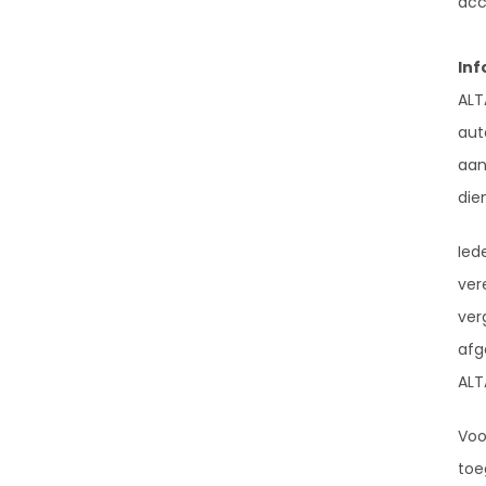
acc
Inf
ALT
aut
aan
die
Ied
ver
ver
afg
ALT
Voo
toe