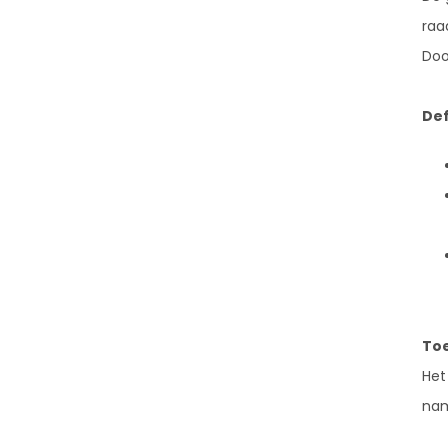
raa
Doo
Def
Toe
Het
nam