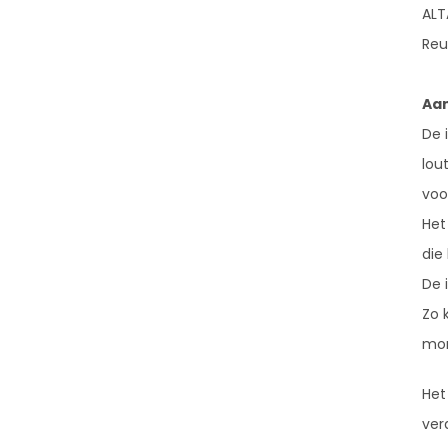
ALT
Reu
Aan
De 
lou
voo
Het
die 
De 
Zo 
mom
Het
ver