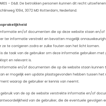
ARES – D&B. De betrokken personen kunnen dit recht uitoefenen 
chlinweg 1094, 3072 MD Rotterdam, Nederland.
sprakelijkheid
informatie en/of documenten die op deze website staan en/of
ter ter informatie verstrekt en bevatten mogelijk onnauwkeurig
r ze te corrigeren zodra er zulke fouten aan het licht komen.
 is de taak van de gebruiker om deze informatie gebruiken met g
klopt en relevant is.
informatie en/of documenten die op de website staan kunnen te a
kan er mogelijk een update plaatsgevonden hebben tussen he
ent waarop de gebruiker er kennis van neemt.
 gebruik van de op de website verstrekte informatie en/of docu
antwoordelijkheid van de gebruiker, die de eventuele gevolgen e