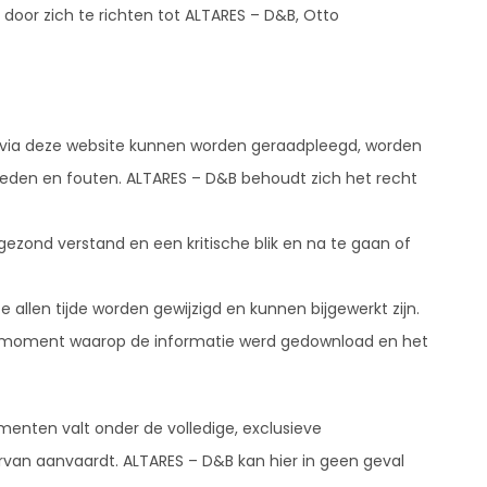
door zich te richten tot ALTARES – D&B, Otto
 via deze website kunnen worden geraadpleegd, worden
heden en fouten. ALTARES – D&B behoudt zich het recht
ezond verstand en een kritische blik en na te gaan of
llen tijde worden gewijzigd en kunnen bijgewerkt zijn.
t moment waarop de informatie werd gedownload en het
menten valt onder de volledige, exclusieve
rvan aanvaardt. ALTARES – D&B kan hier in geen geval