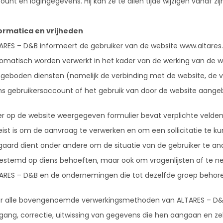
ount en logingegevens. Hij kan ze te allen tijde wijzigen vanaf zi
ormatica en vrijheden
ARES – D&B informeert de gebruiker van de website www.altares
omatisch worden verwerkt in het kader van de werking van de w
geboden diensten (namelijk de verbinding met de website, de v
ns gebruikersaccount of het gebruik van door de website aange
er op de website weergegeven formulier bevat verplichte velden,
eist is om de aanvraag te verwerken en om een sollicitatie te k
gaard dient onder andere om de situatie van de gebruiker te an
estemd op diens behoeften, maar ook om vragenlijsten af te 
ARES – D&B en de ondernemingen die tot dezelfde groep behor
r alle bovengenoemde verwerkingsmethoden van ALTARES – D&B
gang, correctie, uitwissing van gegevens die hen aangaan en ze