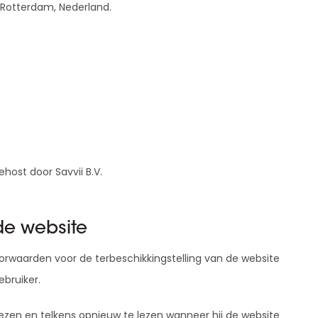
Whitepapers over Master Data,
 Rotterdam, Nederland.
Een unieke code voor elke
Risk Management en meer
organisatie
host door Savvii B.V.
e website
waarden voor de terbeschikkingstelling van de website
bruiker.
zen en telkens opnieuw te lezen wanneer hij de website