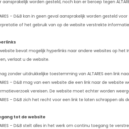
r aansprakelijk worden gesteld, noch kan er beroep tegen ALT
ARES – D&B kan in geen geval aansprakelijk worden gesteld voo
erpretatie of het gebruik van op de website verstrekte informa
erlinks
website bevat mogelijk hyperlinks naar andere websites op het I
kken, verlaat u de website.
mag zonder uitdrukkelijke toestemming van ALTARES een link n
ARES – D&B mag van een website die een link naar de website 
ormatieverzoek vereisen. De website moet echter worden weer
ARES – D&B zich het recht voor een link te laten schrappen als d
gang tot de website
ARES – D&B stelt alles in het werk om continu toegang te verst