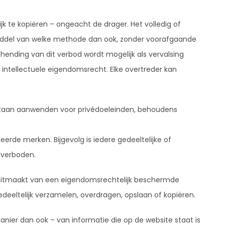
k te kopiëren – ongeacht de drager. Het volledig of
middel van welke methode dan ook, zonder voorafgaande
hending van dit verbod wordt mogelijk als vervalsing
ntellectuele eigendomsrecht. Elke overtreder kan
staan aanwenden voor privédoeleinden, behoudens
rde merken. Bijgevolg is iedere gedeeltelijke of
 verboden.
 uitmaakt van een eigendomsrechtelijk beschermde
deeltelijk verzamelen, overdragen, opslaan of kopiëren.
nier dan ook – van informatie die op de website staat is