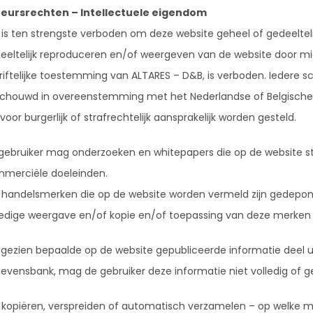
eursrechten – Intellectuele eigendom
 is ten strengste verboden om deze website geheel of gedeeltelij
eeltelijk reproduceren en/of weergeven van de website door 
riftelijke toestemming van ALTARES – D&B, is verboden. Iedere sc
chouwd in overeenstemming met het Nederlandse of Belgische i
rvoor burgerlijk of strafrechtelijk aansprakelijk worden gesteld.
gebruiker mag onderzoeken en whitepapers die op de website 
merciële doeleinden.
e handelsmerken die op de website worden vermeld zijn gedeponee
ledige weergave en/of kopie en/of toepassing van deze merken
gezien bepaalde op de website gepubliceerde informatie deel
evensbank, mag de gebruiker deze informatie niet volledig of ge
 kopiëren, verspreiden of automatisch verzamelen – op welke ma