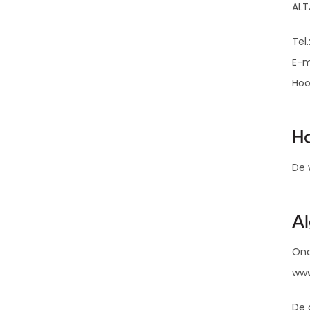
D&B ESG Platform
ALT
Supplier Risk Intelligence
Ecovadis & indueD
Tel
D&B Finance Analytics
API
E-m
API
Alles over ESG Insights
Hoo
Alles over Supply & ESG
Intelligence
H
De 
A
Ond
www
De 