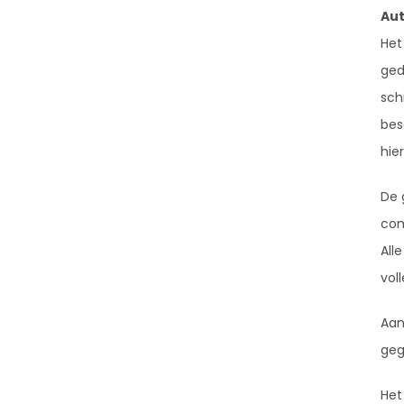
Aut
Het
ged
sch
bes
hie
De 
com
All
vol
Aan
geg
Het