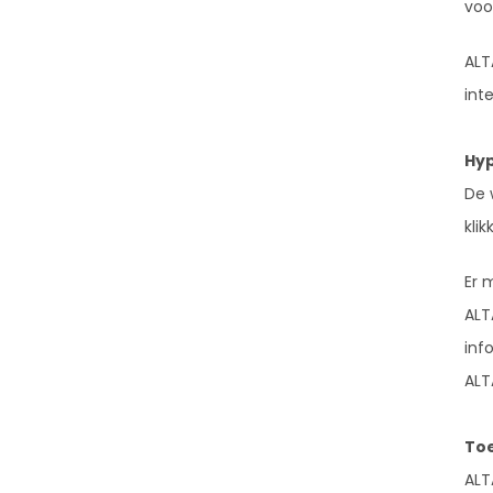
voo
ALT
int
Hyp
De 
kli
Er 
ALT
inf
ALT
Toe
ALT